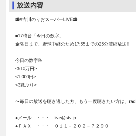
放送内容
📻#吉川のりおスーパーLIVE📻
■17時台「今日の数字」
金曜日まで、野球中継のため17:55までの25分濃縮放送‼️
今日の数字📝
<510万円>
<1,000円>
<3戦ぶり>
〜毎日の放送を聴き逃した方、もう一度聴きたい方は、radi
●メール ・・・ live@stv.jp
●ＦＡＸ ・・・ ０１１－２０２－７２９０