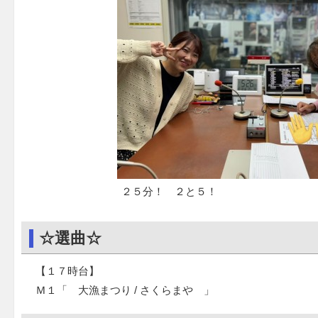
２５分！ ２と５！
☆選曲☆
【１７時台】
Ｍ１「 大漁まつり / さくらまや 」