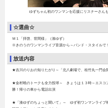
ゆずちゃん初のワンマンを応援にリスナーさんも
☆選曲☆
Ｍ１「拝啓、世間様」（湊ゆず）
※きのうのワンマンライブ音源から～バンド・スタイルで
放送内容
★吉川のりおの知りたがり～「北八劇場で、桂竹丸一門会
★金村曉のトークも全力投球～ きょうは１３時～エスコ
勝！帰りの車から電話出演
★「湊ゆずのちょっと聞いて」～ ゆず初ワンマンライブ