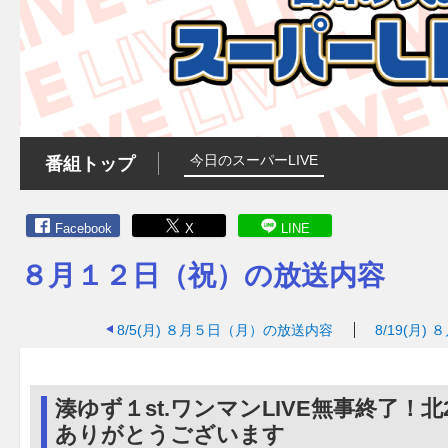
今日のスーパーLIVE
番組トップ
Facebook
X
LINE
８月１２日（祝）の放送内容
8/5(月)
８月５日（月）の放送内容
8/19(月)
８
湊ゆず１st.ワンマンLIVE無事終了！北
ありがとうございます