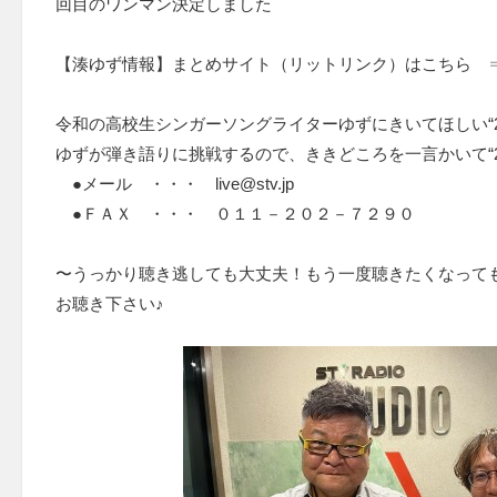
回目のワンマン決定しました
【湊ゆず情報】まとめサイト（リットリンク）はこちら ⇒ https://l
令和の高校生シンガーソングライターゆずにきいてほしい“
ゆずが弾き語りに挑戦するので、ききどころを一言かいて“2
●メール ・・・ live@stv.jp
●ＦＡＸ ・・・ ０１１－２０２－７２９０
〜うっかり聴き逃しても大丈夫！もう一度聴きたくなっても大
お聴き下さい♪