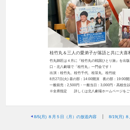
桂竹丸＆三人の愛弟子が落語と共に大喜
竹丸師匠は４月に『桂竹丸の戦国ひとり旅』を出版
口・北八劇場で「桂竹丸」一門会です！
出演：桂竹丸、桂竹千代、桂笹丸、桂竹紋
8月27日(火) 昼の部：14:00開演 夜の部：19:00開
一般前売：2,500円・一般当日：3,000円・高校生
※全席指定 詳しくは北八劇場ホームページをご
8/5(月)
８月５日（月）の放送内容
8/19(月)
８