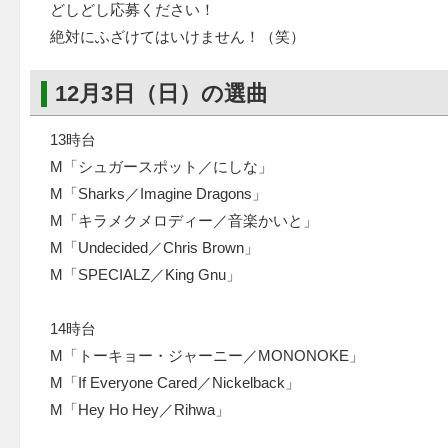
どしどし応募ください！
絶対にふざけてはいけません！（笑）
12月3日（日）の選曲
13時台
M「シュガースポット／にしな」
M「Sharks／Imagine Dragons」
M「キラメクメロディー／音楽かいと」
M「Undecided／Chris Brown」
M「SPECIALZ／King Gnu」
14時台
M「トーキョー・ジャーニー／MONONOKE」
M「If Everyone Cared／Nickelback」
M「Hey Ho Hey／Rihwa」