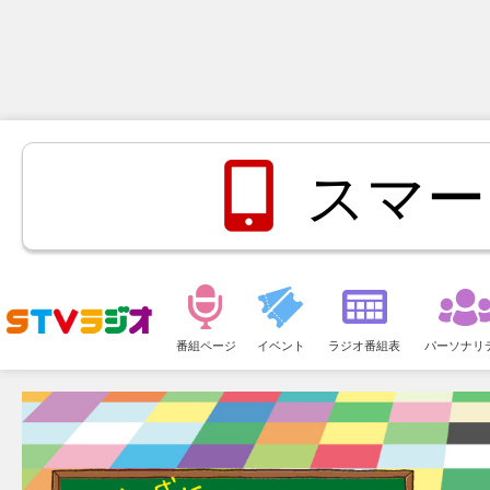
スマー
メ
ニ
番組ページ
イベント
ラジオ番組表
パーソナリ
ュ
ー