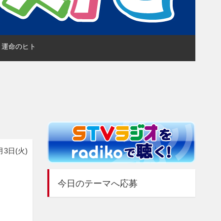
NY 運命のヒト
月3日(火)
今日のテーマへ応募