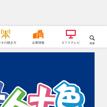
ジオの聴き方
企業情報
ＳＴＶテレビ
検索