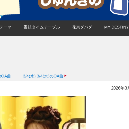
テーマ
番組タイムテーブル
花束ダバダ
MY DESTI
)のOA曲
3/4(水)
3/4(水)のOA曲
2026年3