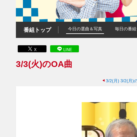
今日の選曲＆写真
毎日の番組
番組トップ
X
LINE
3/3(火)のOA曲
3/2(月)
3/2(月