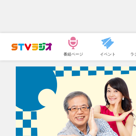
メ
ニ
番組ページ
イベント
ラ
ュ
ー