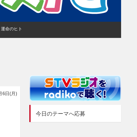
NY 運命のヒト
月6日(月)
今日のテーマへ応募