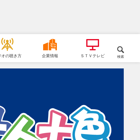
ジオの聴き方
企業情報
ＳＴＶテレビ
検索