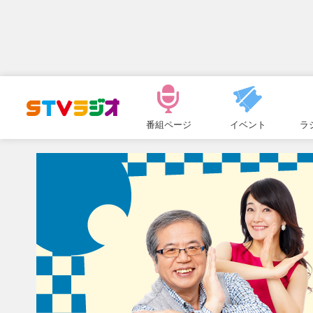
メ
ニ
番組ページ
イベント
ラ
ュ
ー