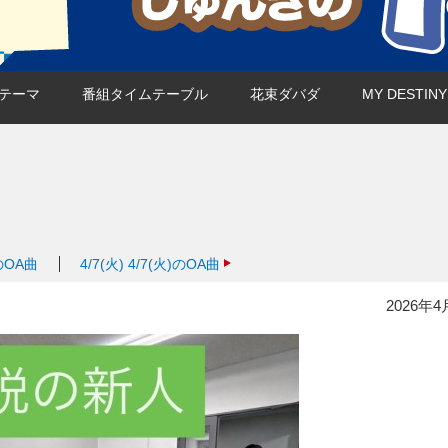
テーマ
番組タイムテーブル
花束ダバダ
MY DESTI
)のOA曲
4/7(火)
4/7(火)のOA曲
2026年4