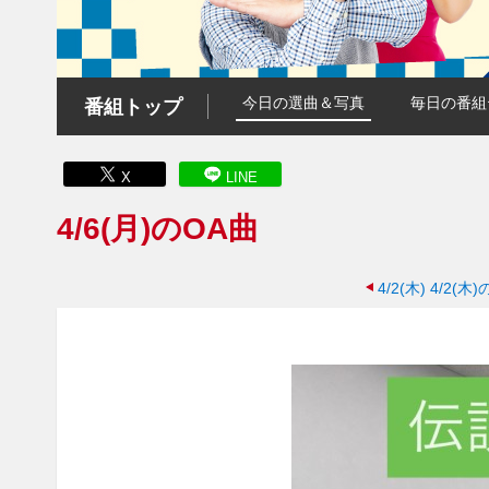
今日の選曲＆写真
毎日の番組
番組トップ
X
LINE
4/6(月)のOA曲
4/2(木)
4/2(木