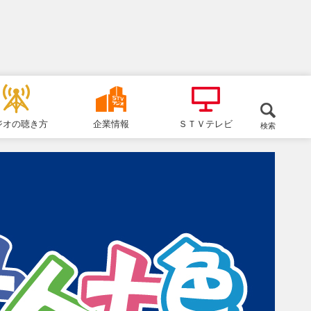
ジオの聴き方
企業情報
ＳＴＶテレビ
検索