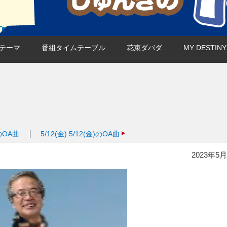
テーマ
番組タイムテーブル
花束ダバダ
MY DESTI
)のOA曲
5/12(金)
5/12(金)のOA曲
2023年5月