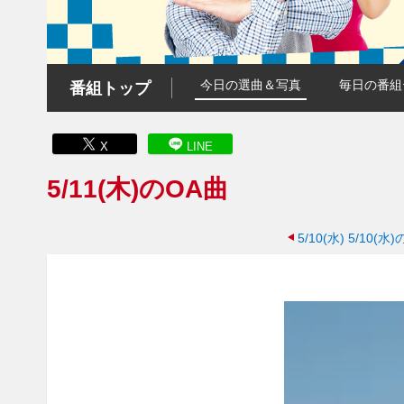
今日の選曲＆写真
毎日の番組
番組トップ
X
LINE
5/11(木)のOA曲
5/10(水)
5/10(水