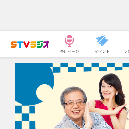
メ
ニ
番組ページ
イベント
ラ
ュ
ー