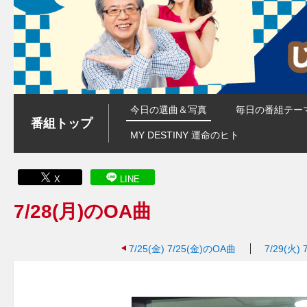
今日の選曲＆写真
毎日の番組テー
番組トップ
MY DESTINY 運命のヒト
X
LINE
7/28(月)のOA曲
7/25(金)
7/25(金)のOA曲
7/29(火)