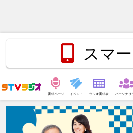
スマー
メ
ニ
番組ページ
イベント
ラジオ番組表
パーソナリ
ュ
ー