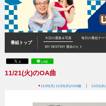
今日の選曲＆写真
毎日の番組テー
番組トップ
MY DESTINY 運命のヒト
X
LINE
11/21(火)のOA曲
11/20(月)
11/20(月)のOA曲
11/22(水)