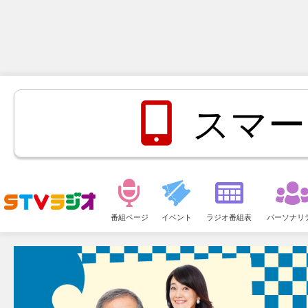
スマー
メ
ニ
番組ページ
イベント
ラジオ番組表
パーソナリ
ュ
ー