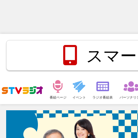
スマー
メ
ニ
番組ページ
イベント
ラジオ番組表
パーソナリ
ュ
ー