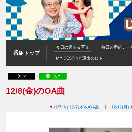
今日の選曲＆写真
毎日の番組テー
番組トップ
MY DESTINY 運命のヒト
X
LINE
12/8(金)のOA曲
12/7(木)
12/7(木)のOA曲
12/11(月)