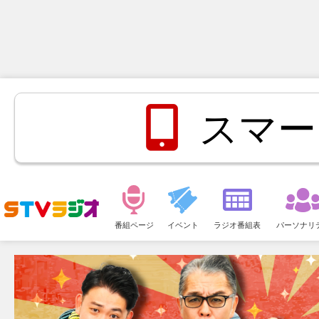
スマー
メ
ニ
番組ページ
イベント
ラジオ番組表
パーソナリ
ュ
ー