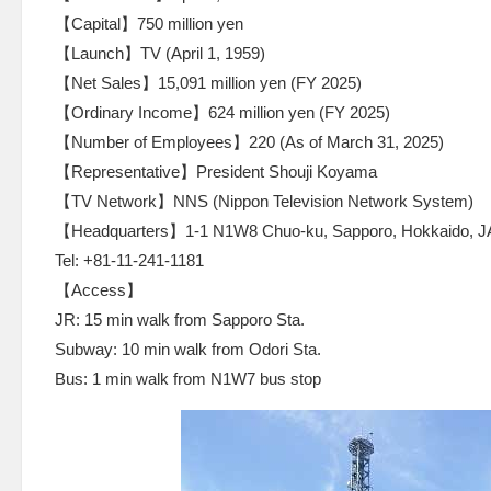
【Capital】750 million yen
【Launch】TV (April 1, 1959)
【Net Sales】15,091 million yen (FY 2025)
【Ordinary Income】624 million yen (FY 2025)
【Number of Employees】220 (As of March 31, 2025)
【Representative】President Shouji Koyama
【TV Network】NNS (Nippon Television Network System)
【Headquarters】1-1 N1W8 Chuo-ku, Sapporo, Hokkaido, J
Tel: +81-11-241-1181
【Access】
JR: 15 min walk from Sapporo Sta.
Subway: 10 min walk from Odori Sta.
Bus: 1 min walk from N1W7 bus stop