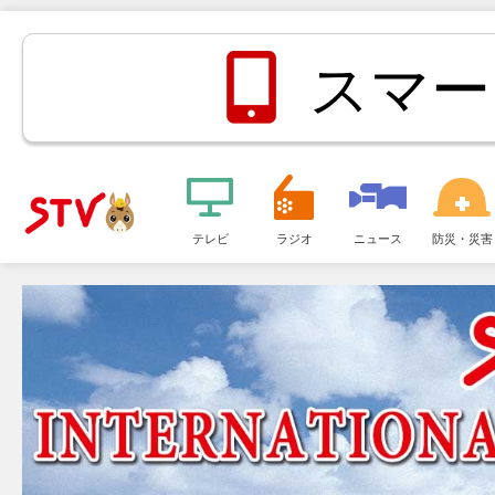
スマー
メ
ニ
テレビ
ラジオ
ニュース
防災・災害
ＳＴＶ札
ュ
ー
幌テレビ