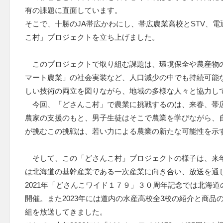
有の課題に直面しています。
そこで、十勝のJA帯広かわにし、帯広農業高校とSTV、
こ村」プロジェクトを立ち上げました。
このプロジェクトで取り組む課題は、環境保全や農産物の
マート農業」の社会実装など、人口減少の中でも持続可能
しい技術の両立を図りながら、地域の多様な人々と協力し
今回、「どさんこ村」で農業に挑戦するのは、来春、帯広
農家の支援のもと、男子生徒はそこで農業を学びながら、自
が挑むこの挑戦は、若い力による農業の新たな可能性を示
そして、この「どさんこ村」プロジェクトの様子は、来年20
は北海道の基幹産業である一次産業に向き合い、放送を通
2021年「どさんこワイド１７９」３０周年記念では北海
開催。また2023年には道内の水産高校全3校の紹介と商品
組を放送してきました。