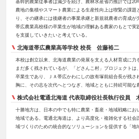
基幹的農業従事者は減少を続け、農林水産省の推計では20
農地の集積やスマート農業による生産性向上は喫緊の課題
り、その継承には後継者の事業承継と新規就農者の育成が
帯広農業高校様の卒業生が地域の理解ある農家のもとで実
を支援していきたいと考えている。
北海道帯広農業高等学校 校長 佐藤裕二
本校は創立以来、北海道農業の発展を支える人材育成に力
まだ多く残されているが、「どさんこ村」プロジェクトは
卒業生であり、ＪＡ帯広かわにしの故有塚前組合長が残さ
胸に、その志を次代へとつなぎ、地域とともに持続可能な
株式会社電通北海道 代表取締役社長執行役員 
十勝地方は、日本の中でも特に農業・畜産・地域戦略にお
地域である。電通北海道は、より高度化・複雑化する社会
域づくりのための統合的なソリューションを提供する「地