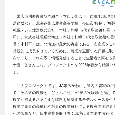
帯広市川西農業協同組合（本店：帯広市川西町/代表理事
足助博郁）、北海道帯広農業高等学校（帯広市/校長：佐藤
札幌テレビ放送株式会社（本社：札幌市/代表取締役社長：
司）、株式会社電通北海道（本社：札幌市/代表取締役社長
員：木村平）は、北海道の最大の資産である一次産業をこ
持続的に成長させていくために、農業が直面する課題に取
をつくり、それを広く情報発信することで生活者の関心を
十勝「どさんこ村」プロジェクト〜を2026年春から始動い
す。
このプロジェクトでは、JA帯広かわにし管内の農家のご
て、その方の農場を「どさんこ村」＝“夢の実験場”と称し
農業が抱えるさまざまな課題を解決するモデルケースを生
農業従事者の高齢化や若者の農業離れによる農家の後継者
への影響など、日本農業を取り巻く環境はますます深刻化