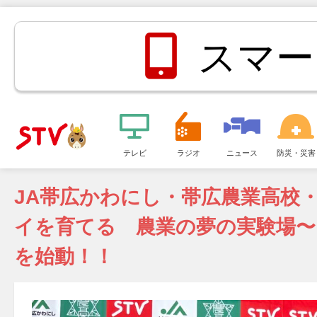
スマー
メ
ニ
テレビ
ラジオ
ニュース
防災・災害
ＳＴＶ札
ュ
ー
JA帯広かわにし・帯広農業高校・
幌テレビ
イを育てる 農業の夢の実験場
を始動！！