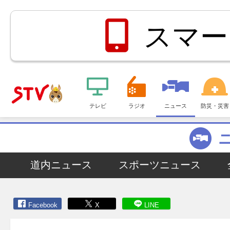
スマー
メ
ニ
テレビ
ラジオ
ニュース
防災・災害
ＳＴＶ札
ュ
ー
幌テレビ
道内ニュース
スポーツニュース
Facebook
X
LINE