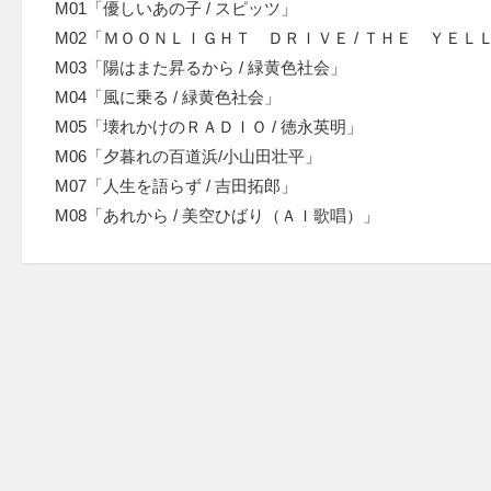
M01「優しいあの子 / スピッツ」
M02「ＭＯＯＮＬＩＧＨＴ ＤＲＩＶＥ / ＴＨＥ ＹＥ
M03「陽はまた昇るから / 緑黄色社会」
M04「風に乗る / 緑黄色社会」
M05「壊れかけのＲＡＤＩＯ / 徳永英明」
M06「夕暮れの百道浜/小山田壮平」
M07「人生を語らず / 吉田拓郎」
M08「あれから / 美空ひばり（ＡＩ歌唱）」