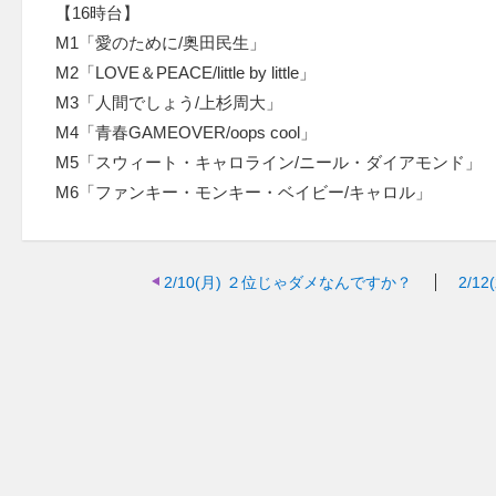
【16時台】
M1「愛のために/奥田民生」
M2「LOVE＆PEACE/little by little」
M3「人間でしょう/上杉周大」
M4「青春GAMEOVER/oops cool」
M5「スウィート・キャロライン/ニール・ダイアモンド」
M6「ファンキー・モンキー・ベイビー/キャロル」
2/10(月)
２位じゃダメなんですか？
2/12