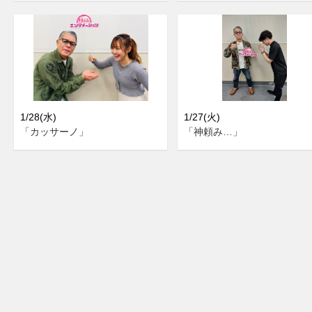
1/28(水)
1/27(火)
「カッサーノ」
「神頼み…」