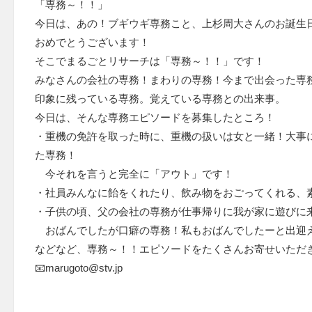
「専務～！！」
今日は、あの！ブギウギ専務こと、上杉周大さんのお誕生
おめでとうございます！
そこでまるごとリサーチは「専務～！！」です！
みなさんの会社の専務！まわりの専務！今まで出会った専
印象に残っている専務。覚えている専務との出来事。
今日は、そんな専務エピソードを募集したところ！
・重機の免許を取った時に、重機の扱いは女と一緒！大事
た専務！
今それを言うと完全に「アウト」です！
・社員みんなに飴をくれたり、飲み物をおごってくれる、
・子供の頃、父の会社の専務が仕事帰りに我が家に遊びに
おばんでしたが口癖の専務！私もおばんでしたーと出迎
などなど、専務～！！エピソードをたくさんお寄せいただ
📧marugoto@stv.jp