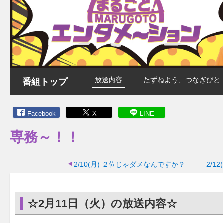
放送内容
たずねよう、つなぎびと
番組トップ
Facebook
X
LINE
専務～！！
2/10(月)
２位じゃダメなんですか？
2/12
☆2月11日（火）の放送内容☆