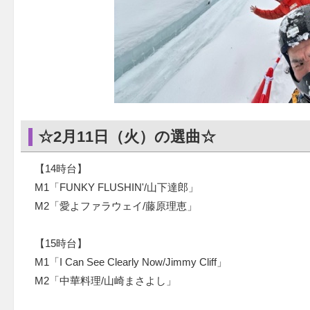
☆2月11日（火）の選曲☆
【14時台】
M1「FUNKY FLUSHIN'/山下達郎」
M2「愛よファラウェイ/藤原理恵」
【15時台】
M1「I Can See Clearly Now/Jimmy Cliff」
M2「中華料理/山崎まさよし」