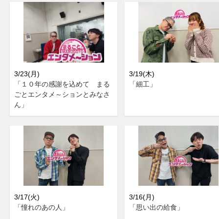
3/23(月)
3/19(木)
「１０年の感謝を込めて まる
「細工」
ごとエンタメ～ションとみなさ
ん」
3/17(火)
3/16(月)
「憧れのあの人」
「思い出の給食」