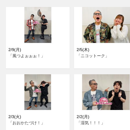
2/9(月)
2/5(木)
「風つよぉぉぉ！」
「ニコットーク」
2/3(火)
2/2(月)
「おおかたづけ！」
「湿気！！！」