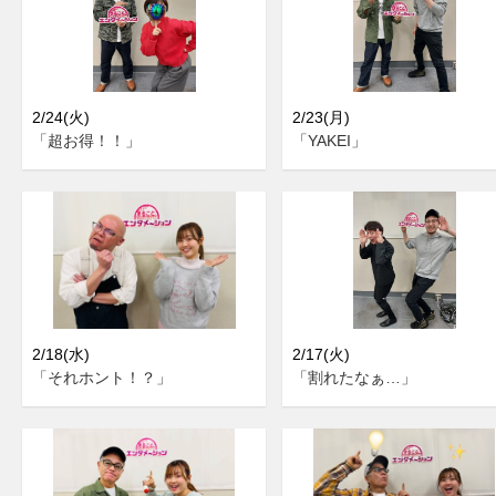
2/24(火)
2/23(月)
「超お得！！」
「YAKEI」
2/18(水)
2/17(火)
「それホント！？」
「割れたなぁ…」