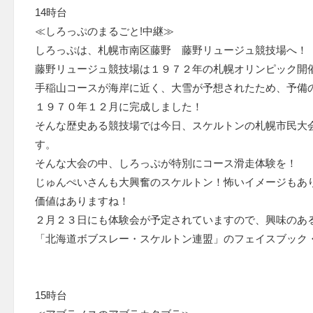
14時台
≪しろっぷのまるごと!中継≫
しろっぷは、札幌市南区藤野 藤野リュージュ競技場へ！
藤野リュージュ競技場は１９７２年の札幌オリンピック開
手稲山コースが海岸に近く、大雪が予想されたため、予備
１９７０年１２月に完成しました！
そんな歴史ある競技場では今日、スケルトンの札幌市民大
す。
そんな大会の中、しろっぷが特別にコース滑走体験を！
じゅんぺいさんも大興奮のスケルトン！怖いイメージもあ
価値はありますね！
２月２３日にも体験会が予定されていますので、興味のあ
「北海道ボブスレー・スケルトン連盟」のフェイスブック
15時台