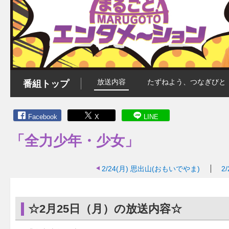
放送内容
たずねよう、つなぎびと
番組トップ
Facebook
X
LINE
「全力少年・少女」
2/24(月)
思出山(おもいでやま)
2/
☆2月25日（月）の放送内容☆