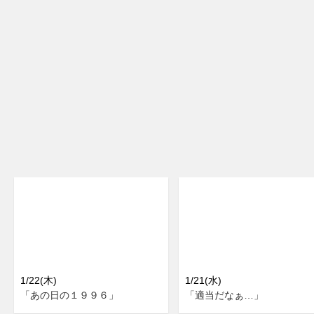
1/22(木)
1/21(水)
「あの日の１９９６」
「適当だなぁ…」