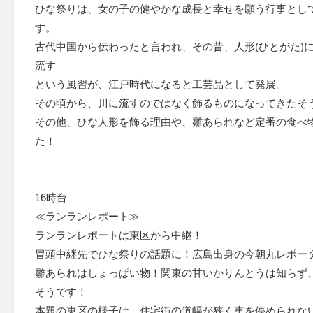
ひな祭りは、女の子の健やかな成長と幸せを願う行事として
す。
古代中国から伝わったと言われ、その昔、人形(ひとがた)
流す
という風習が、江戸時代になると工芸品として発展。
その頃から、川に流すのではなく飾るものになってきたそ
その他、ひな人形を飾る理由や、雛あられなど定番の食べ
た！
16時台
≪ランランレポート≫
ランランレポートは東区から中継！
冒頭中継先でひな祭りの話題に！広島出身の今朝丸レポー
雛あられはしょっぱい物！関東の甘いかりんとうは知らず
そうです！
本題の東区の様子は、住宅街の道幅が狭く車を停められな