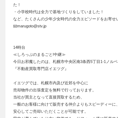
た！
・小学校時代は全力で基地づくりをしていました！
など、たくさんの少年少女時代の全力エピソードをお寄せ
📧marugoto@stv.jp
14時台
≪しろっぷのまるごと!中継≫
今日お邪魔したのは、札幌市中央区南3条西5丁目1-1ノルベ
『不動産買取専門店イエツグ』
イエツグでは、札幌市内及び近郊を中心に
売却物件の出張査定を無料で行っております。
当社が買主となって直接買取するため、
一般のお客様に向けて販売する仲介よりもスピーディーに
安心してご売却いただくことが可能です。