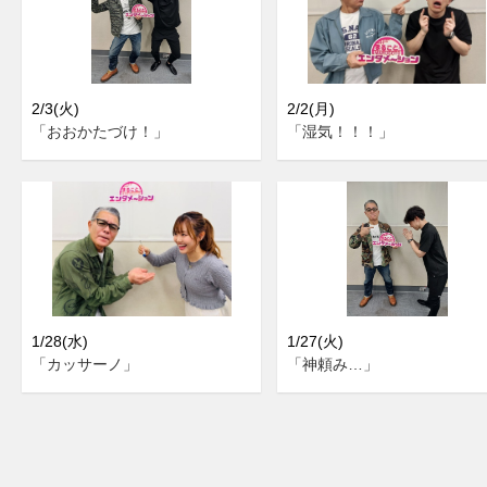
2/3(火)
2/2(月)
「おおかたづけ！」
「湿気！！！」
1/28(水)
1/27(火)
「カッサーノ」
「神頼み…」