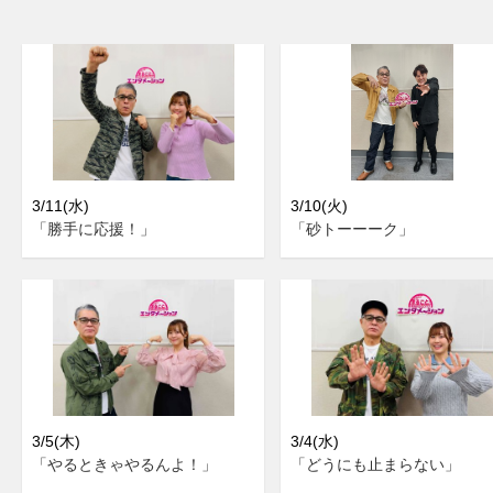
3/11(水)
3/10(火)
「勝手に応援！」
「砂トーーーク」
3/5(木)
3/4(水)
「やるときゃやるんよ！」
「どうにも止まらない」