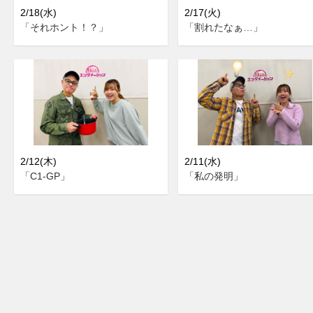
2/18(水)
2/17(火)
「それホント！？」
「割れたなぁ…」
2/12(木)
2/11(水)
「C1-GP」
「私の発明」