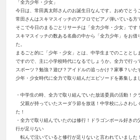
「全力少年・少女」
今日は、常田真太郎さんのお誕生日なんです。おめでとう
常田さんはスキマスイッチのアフロでピアノ弾いている方
そこで今日のまるごとリサーチは「全力少年・少女」です
スキマスイッチの数ある名曲の中から「全力少年」をお借
た。
まるごと的に「少年・少女」とは、中学生までのこととし
ですので、主に小学校時代になるでしょうか。全力で行っ
スポーツ？勉強？遊び？アイドルの追っかけ？家事？いた
少年・少女時代に全力で取り組んだエピソードを募集しま
・中学生の時、全力で取り組んでいた放送委員の活動！ク
父親が持っていたスーダラ節を放送！中学校にふさわし
た！
・全力で取り組んでいたのは修行！ドラゴンボール好きの
行が足りない
転んで泣いていると修行が足りないと言われていました