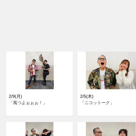
2/9(月)
2/5(木)
「風つよぉぉぉ！」
「ニコットーク」