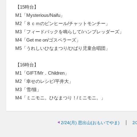
【15時台】
M1「Mysterious/Naifu」
M2「８ｃｍのピンヒール/チャットモンチー」
M3「フィードバックを鳴らして/ハンブレッダーズ」
M4「Get me on/ゴスペラーズ」
M5「うれしいひなまつり/ひばり児童合唱団」
【16時台】
M1「GIFT/Mr．Children」
M2「幸せのレシピ/平井大」
M3「雪/猫」
M4「ミニモニ。ひなまつり！/ミニモニ。」
2/24(月)
思出山(おもいでやま)
2/