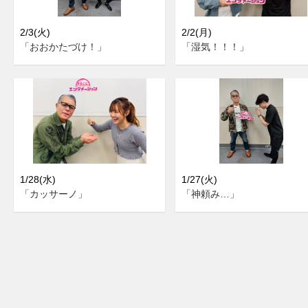
2/3(火)
2/2(月)
「おおかたづけ！」
「湿気！！！」
1/28(水)
1/27(火)
「カッサーノ」
「神頼み…」