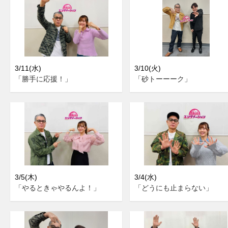
3/11(水)
3/10(火)
「勝手に応援！」
「砂トーーーク」
3/5(木)
3/4(水)
「やるときゃやるんよ！」
「どうにも止まらない」