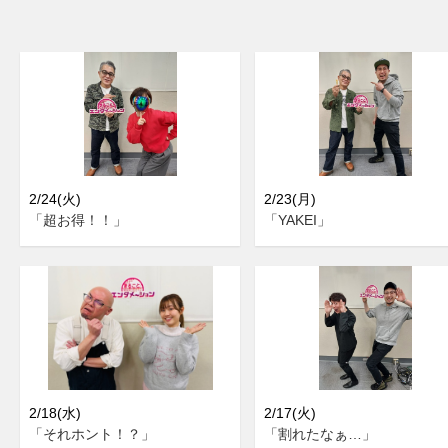
2/24(火)
2/23(月)
「超お得！！」
「YAKEI」
2/18(水)
2/17(火)
「それホント！？」
「割れたなぁ…」