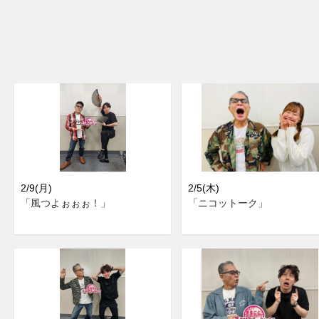
2/9(月)
2/5(木)
「風つよぉぉぉ！」
「ニコットーク」