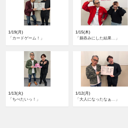
1/19(月)
1/15(木)
「カードゲーム！」
「鵜吞みにした結果…」
1/13(火)
1/12(月)
「ちべたいっ！」
「大人になったなぁ…」