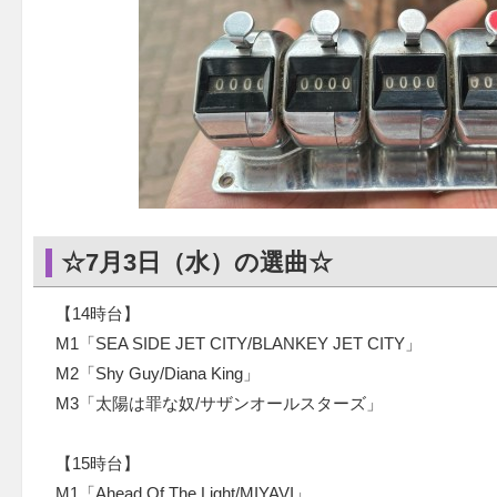
☆7月3日（水）の選曲☆
【14時台】
M1「SEA SIDE JET CITY/BLANKEY JET CITY」
M2「Shy Guy/Diana King」
M3「太陽は罪な奴/サザンオールスターズ」
【15時台】
M1「Ahead Of The Light/MIYAVI」