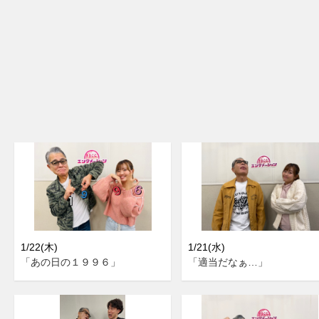
1/22(木)
1/21(水)
「あの日の１９９６」
「適当だなぁ…」