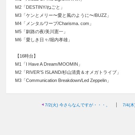
M2「DESTINY/ねごと」
M3「ケンとメリー〜愛と風のように〜/BUZZ」
M4「メンタルワープ/Charisma. com」
M5「釧路の夜/美川憲一」
M6「愛しき日々/堀内孝雄」
【16時台】
M1「I Have A Dream/MOOMIN」
M2「RIVER’S ISLAND/杉山清貴＆オメガトライブ」
M3「Communication Breakdown/Led Zeppelin」
7/2(火)
今さらなんですが・・・。
7/4(木