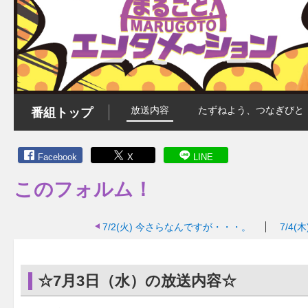
放送内容
たずねよう、つなぎびと
番組トップ
Facebook
X
LINE
このフォルム！
7/2(火)
今さらなんですが・・・。
7/4(木
☆7月3日（水）の放送内容☆