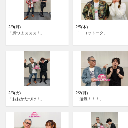
2/9(月)
2/5(木)
「風つよぉぉぉ！」
「ニコットーク」
2/3(火)
2/2(月)
「おおかたづけ！」
「湿気！！！」