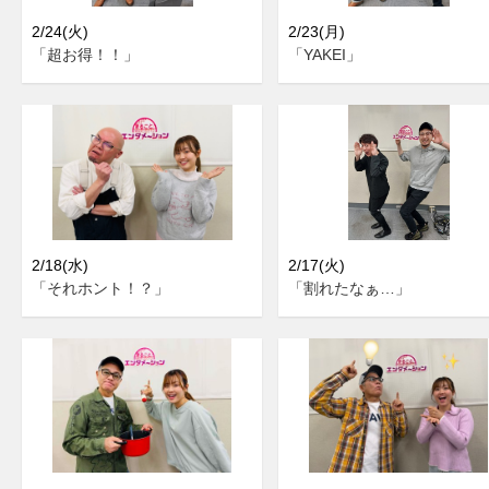
2/24(火)
2/23(月)
「超お得！！」
「YAKEI」
2/18(水)
2/17(火)
「それホント！？」
「割れたなぁ…」