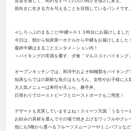
音楽を通して、関わるすべての人の弱さを強さに変え、
前向きに生きる力を与えることを目指しているバンドです
≪しろっぷのまるごと!中継≫※１３時台にお届けしました
今日は、朝から知床第一ホテルから中継をお届けしました
最終中継はまるごとエンタメ～ション内！
＜バイキングの常識を覆す、夕食「マルスコイバイキング
オープンキッチンでは、和洋中およそ80種類をバイキング
知床ならではの新鮮な魚介はもちろん、女性やお子様に人
大人気メニューは寿司や天ぷら、勝手丼。
日替わりでローストビーフとローストポークもご用意！
デザートも充実していますよね！スイーツ天国「うるうー
お好みの具材を選んでその場で焼き上げるワッフルやクレ
他にも5種から選べるフルーツスムージーやミニパフェな