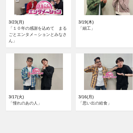
3/23(月)
3/19(木)
「１０年の感謝を込めて まる
「細工」
ごとエンタメ～ションとみなさ
ん」
3/17(火)
3/16(月)
「憧れのあの人」
「思い出の給食」