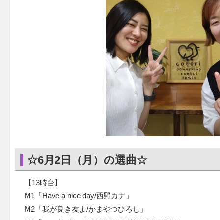
☆6月2日（月）の選曲☆
【13時台】
M1「Have a nice day/西野カナ」
M2「我が良き友よ/かまやつひろし」