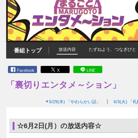
放送内容
たずねよう、つなぎびと
番組トップ
Facebook
X
LINE
「裏切りエンタメ～ション」
5/29(木)
「やわらかい話」
6/3(火)
「札
☆6月2日(月）の放送内容☆