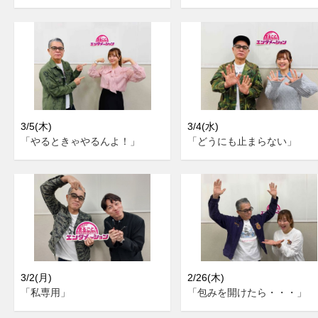
3/5(木)
3/4(水)
「やるときゃやるんよ！」
「どうにも止まらない」
3/2(月)
2/26(木)
「私専用」
「包みを開けたら・・・」