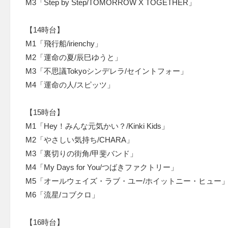
M3「Step by Step/TOMORROW X TOGETHER」
【14時台】
M1「飛行船/irienchy」
M2「運命の夏/辰巳ゆうと」
M3「不思議Tokyoシンデレラ/セイントフォー」
M4「運命の人/スピッツ」
【15時台】
M1「Hey！みんな元気かい？/Kinki Kids」
M2「やさしい気持ち/CHARA」
M3「裏切りの街角/甲斐バンド」
M4「My Days for You/つばきファクトリー」
M5「オールウェイズ・ラブ・ユー/ホイットニー・ヒュー
M6「流星/コブクロ」
【16時台】