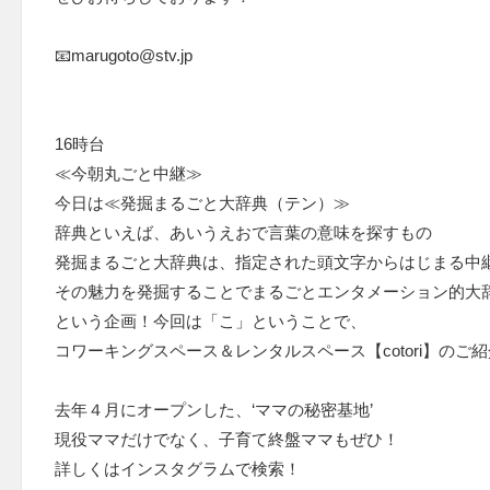
📧marugoto@stv.jp
16時台
≪今朝丸ごと中継≫
今日は≪発掘まるごと大辞典（テン）≫
辞典といえば、あいうえおで言葉の意味を探すもの
発掘まるごと大辞典は、指定された頭文字からはじまる中
その魅力を発掘することでまるごとエンタメーション的大
という企画！今回は「こ」ということで、
コワーキングスペース＆レンタルスペース【cotori】のご
去年４月にオープンした、‘ママの秘密基地’
現役ママだけでなく、子育て終盤ママもぜひ！
詳しくはインスタグラムで検索！