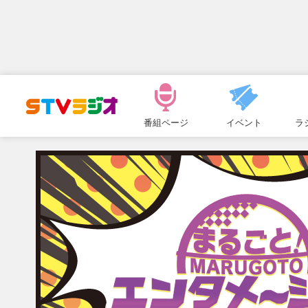
メ
ニ
番組ページ
イベント
ラ
ュ
ー