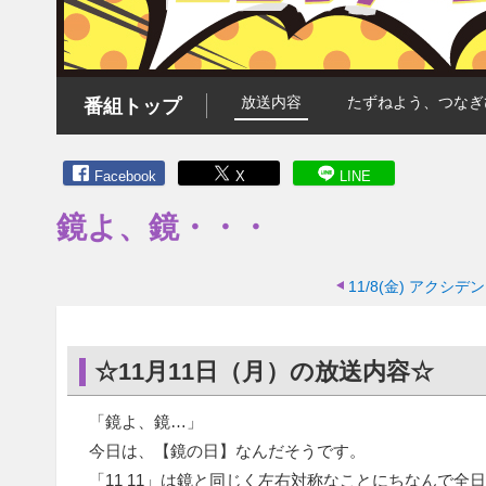
放送内容
たずねよう、つなぎ
番組トップ
Facebook
X
LINE
鏡よ、鏡・・・
11/8(金)
アクシデン
☆11月11日（月）の放送内容☆
「鏡よ、鏡…」
今日は、【鏡の日】なんだそうです。
「11 11」は鏡と同じく左右対称なことにちなんで