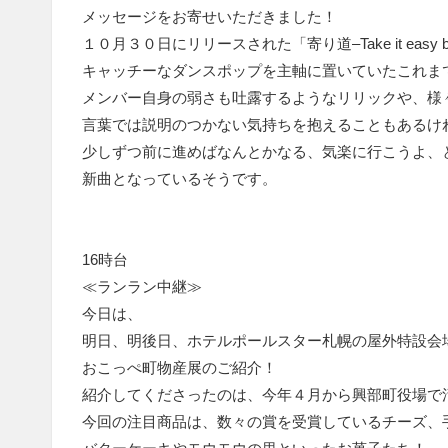
メッセージをお寄せいただきました！
１０月３０日にリリースされた「寄り道–Take it easy b
キャッチーなダンスポップを主軸に置いていたこれまでの
メンバー自身の弱さも吐露するようなリリックや、様
言葉では説明のつかない気持ちを抱えることもあるけ
少しずつ前に進めばなんとかなる、気楽に行こうよ、
新曲となっているそうです。
16時台
≪ランラン中継≫
今日は、
明日、明後日、ホテルポールスター札幌の屋外特設会
おこっぺ町物産展のご紹介！
紹介してくださったのは、今年４月から興部町役場で
今回の注目商品は、数々の賞を受賞しているチーズ、