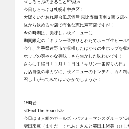
≪しろっぷのまるごと!中継≫
今日しろっぷは札幌市中央区！
大阪くいだおれ屋台風居酒屋 恵比寿商店南２西５店へ
昼から飲めるお店で有名な恵比寿商店ですが！
今の時期は、美味しい秋メニューに
期間限定の「キリン一番搾りとれたてホップ生ビール
今年、岩手県遠野市で収穫したばかりの生ホップを収
ホップの爽やかな美味しさを生かした味わいです！
さらに中継日１１月１１日は「キリン一番搾りの日」
お店自慢の串カツに、秋メニューのトンテキ、カキ料
召し上がってみてはいかがでしょうか！
15時台
≪Feel The Sounds≫
今日は８人組のガールズ・パフォーマンスグループ“Gir
増田來亜（ますだ くれあ）さんと菱田未渚美（ひし