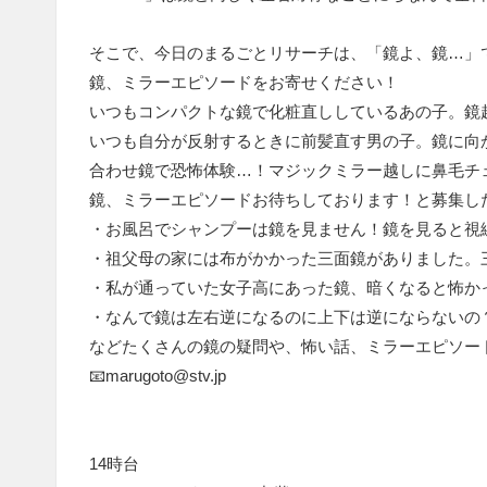
そこで、今日のまるごとリサーチは、「鏡よ、鏡…」
鏡、ミラーエピソードをお寄せください！
いつもコンパクトな鏡で化粧直ししているあの子。鏡
いつも自分が反射するときに前髪直す男の子。鏡に向
合わせ鏡で恐怖体験…！マジックミラー越しに鼻毛チ
鏡、ミラーエピソードお待ちしております！と募集し
・お風呂でシャンプーは鏡を見ません！鏡を見ると視
・祖父母の家には布がかかった三面鏡がありました。
・私が通っていた女子高にあった鏡、暗くなると怖か
・なんで鏡は左右逆になるのに上下は逆にならないの
などたくさんの鏡の疑問や、怖い話、ミラーエピソー
📧marugoto@stv.jp
14時台