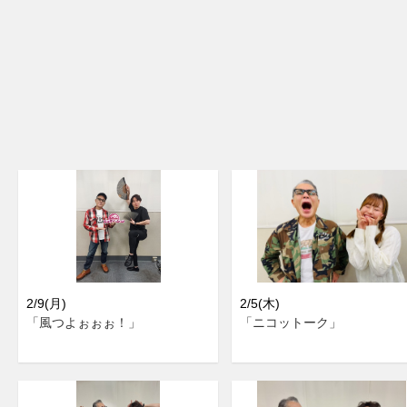
2/9(月)
2/5(木)
「風つよぉぉぉ！」
「ニコットーク」