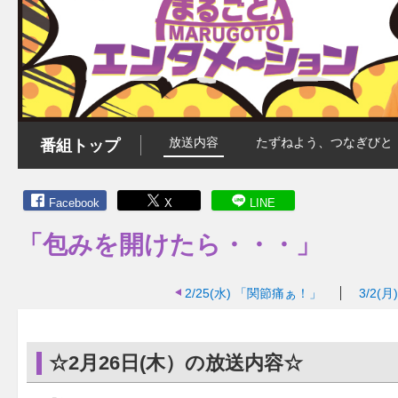
放送内容
たずねよう、つなぎびと
番組トップ
Facebook
X
LINE
「包みを開けたら・・・」
2/25(水)
「関節痛ぁ！」
3/2(月)
☆2月26日(木）の放送内容☆