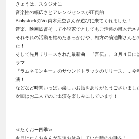
きょうは、スタジオに
音楽性の幅広さとアレンジセンスが圧倒的
BialystockのVo.甫木元空さんが遊びに来てくれました！
音楽、映画監督そして小説家でとしてもご活躍の甫木元さ
それぞれの活動を始めたきっかけや、相方の菊池剛さんと
た！
そして先月リリースされた最新曲 『言伝』、３月４日に
ラマ
『ラムネモンキー』のサウンドトラックのリリース、…今
演！
などなど時間いっぱい楽しいお話をありがとうございまし
次回はお二人でのご出演を楽しみにしています！
≪たくおー四季≫
今日はたくおさんが先週お休みしていた時のお話を！