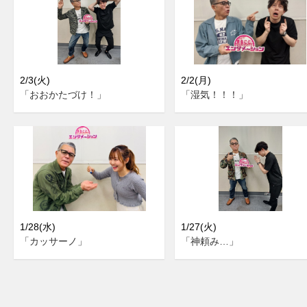
2/3(火)
2/2(月)
「おおかたづけ！」
「湿気！！！」
1/28(水)
1/27(火)
「カッサーノ」
「神頼み…」