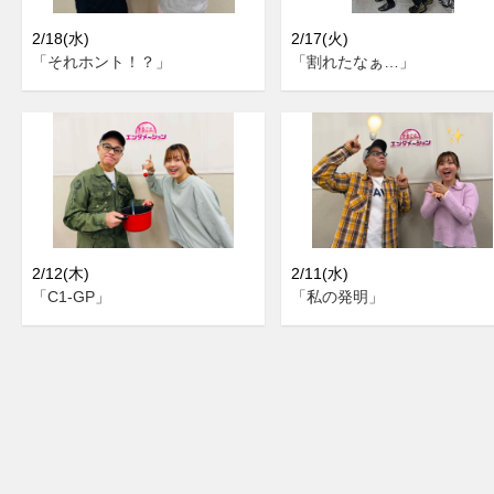
2/18(水)
2/17(火)
「それホント！？」
「割れたなぁ…」
2/12(木)
2/11(水)
「C1-GP」
「私の発明」