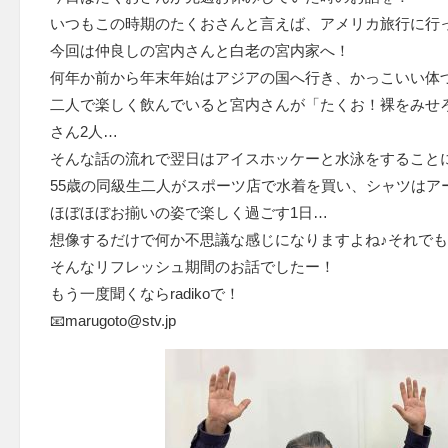
いつもこの時期のたくおさんと言えば、アメリカ旅行に行
今回は仲良しの宮内さんと白老の宮内家へ！
何年か前から年末年始はアジアの国へ行き、かっこいい体
二人で楽しく飲んでいると宮内さんが「たくお！裸をみせ
さん2人…
そんな話の流れで翌日はアイスホッケーと水泳をすること
55歳の同級生二人がスポーツ店で水着を買い、シャツはア
ほぼほぼお揃いの姿で楽しく過ごす1日…
想像するだけで何か不思議な感じになりますよね♪それでも
そんなリフレッシュ期間のお話でしたー！
もう一度聞くならradikoで！
📧marugoto@stv.jp