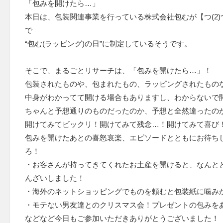
「包みを開けたら…」
本日は、包装関連事業を行っている株式会社包むが【つ(2)つ
で
“包む(ラッピング)の日”に制定しているそうです。
そこで、まるごとリサーチは、「包みを開けたら…」！
包装されたものや、包まれたもの、ラッピングされたもの
中身がわかってて開ける場合もありますし、わからないで
ちゃんと予想通りのものだったのか、予想と全然違ったの
開けてみてビックリ！開けてみて残念…！開けてみて喜び
包みを開けたあとの喜怒哀楽、エピソードとともにお待ち
ろ！
・お客さんが持ってきてくれたお土産を開けると、なんと
んざいしました！
・海外のネットショッピングでものを頼むと包装紙に噛み
・モテない男友達とのクリスマス会！プレゼントの包みを
などなど今日もご参加いただきありがとうございました！