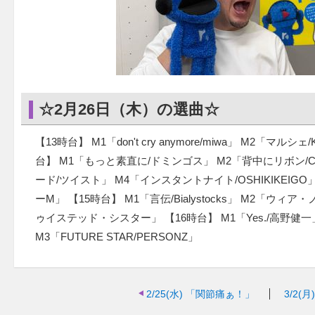
☆2月26日（木）の選曲☆
【13時台】 M1「don't cry anymore/miwa」 M2「マルシェ/
台】 M1「もっと素直に/ドミンゴス」 M2「背中にリボン/Ch
ード/ツイスト」 M4「インスタントナイト/OSHIKIKEIG
ーM」 【15時台】 M1「言伝/Bialystocks」 M2「ウ
ゥイステッド・シスター」 【16時台】 M1「Yes./高野健一」
M3「FUTURE STAR/PERSONZ」
2/25(水)
「関節痛ぁ！」
3/2(月)