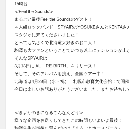
15時台
≪Feel the Sounds≫
まるごと最後Feel the Soundsのゲスト！
４人組ロックバンド SPYAIRのYOSUKEさんとKENTAさ
スタジオに来てくださいました！
とっても気さくで北海道大好きのお二人！
駒澤も大ファンということでいつも以上にテンションが上
そんなSPYAIRは
3月18日に AL 「RE-BIRTH」をリリース！
そして、そのアルバムを携え、全国ツアー中！
北海道は4月29日（水・祝） 札幌市教育文化会館！で開
今日は楽しいお話ありがとうございました。またお待ちし
≪きよかのきになるこんなんどう≫
様々な企画をお送りしてきたこの時間もいよいよ最後！
駒澤先生が最後に選んだのは『まるごとホースパーク』