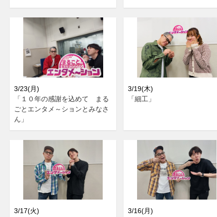
3/23(月)
3/19(木)
「１０年の感謝を込めて まる
「細工」
ごとエンタメ～ションとみなさ
ん」
3/17(火)
3/16(月)