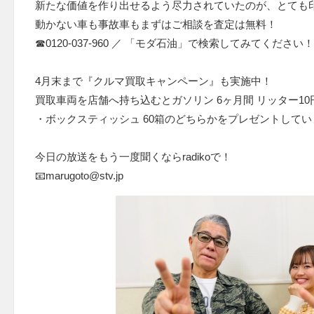
新たな価値を作り出せるよう尽力されていたのが、⁡とても
動かない車も事故車もまずはご相談を査定は無料！
☎0120-037-960 ／ 「モダ石油」で検索してみてください！
4月末まで『クルマ買取キャンペーン』も実施中！
買取車両を店舗へ持ち込むとガソリン 6ヶ月間 リッター10
・ボックスティッシュ 60箱のどちらかをプレゼントしてい
今日の放送をもう一度聞くならradikoで！
📧marugoto@stv.jp