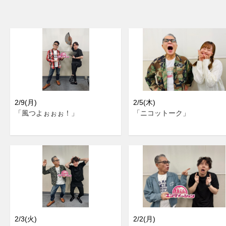
2/9(月)
2/5(木)
「風つよぉぉぉ！」
「ニコットーク」
2/3(火)
2/2(月)