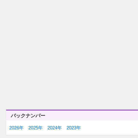
12/25(木)
12/24(水)
「まるごとエンタメ～ション２
「今年の幸せ」
０２５」
12/22(月)
12/18(木)
「瞬間最高視聴率」
「冒険譚」