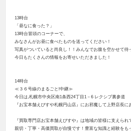
13時台
「昼なに食った？」
13時台冒頭のコーナーで、
みなさんがお昼に食べたものを送ってください！
写真がついていると尚良し！！みんなでお腹を空かせて待
今日もたくさんの情報をお寄せいただきました！
14時台
≪３６号線のまるごと!中継≫
今日は,札幌市中央区南1条西24丁目1－6 レクシブ裏参道
『お宝本舗えびすや札幌円山店』にお邪魔して上野店長に
『買取専門店お宝本舗えびすや』は地域の皆様に支えられ
親切・丁寧・高価買取が自慢です！豊富な知識と経験をも