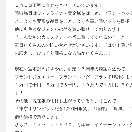
１点１点丁寧に査定をさせて頂いています！
買取品目は金・プラチナ・貴金属をはじめ、ブランドバッ
どこよりも豊富な品目を、どこよりも高い買い取りを目指
他にも色々なジャンルの品を買い取りしております！
「こんなもの大丈夫？」「本当に買ってくれるの？」と
毎日たくさんのお問い合わせがございます。『はい！買い
お応えし、びっくり価格になる品がたくさんご！
現在お宝本舗えびすやは、創業１７周年の感謝を込めて
ブランドジュエリー・ブランドバッグ・ブランド時計をま
１万円で千円 ５万円で５千円、１０万円で１万円、５０
す！
その他、現在銀の価格も上がっているということで
「東京オリンピック記念1,000円銀貨」「稲穂」「鳳凰」「
倍の価格で買取します。
さらに、カメラ、ＺＩＰＰＯ、万年筆、イミテーションア