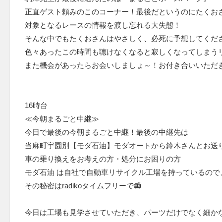
正直ゲスト頼みのこのコーナー！最後だというのにたくお
対象となるレースの情報を渡し忘れる大失態！
そんな中でもたくおさんはやさしく、必死に予想してくだ
色々あったこの時間も聴けなくなると寂しくなってしまう
また機会があったらお会いしましょ～！お付き合いいただ
16時台
≪今朝まるごと中継≫
今日で最後の今朝まるごと中継！最後の中継先は
当麻町宇園別【モダ石油】モダオートから鈴木さんとお送
車の乗り換えをお考えの方・処分にお困りの方
モダ石油 は自社で自動車リサイクル工場を持っているので
その秘密はradikoタイムフリーで📻
今日は工場も見学させていただき、パーツだけでなく細か