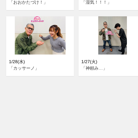
「おおかたづけ！」
「湿気！！！」
1/28(水)
1/27(火)
「カッサーノ」
「神頼み…」