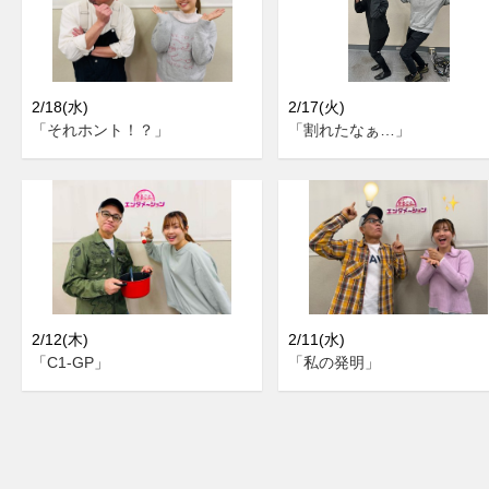
2/18(水)
2/17(火)
「それホント！？」
「割れたなぁ…」
2/12(木)
2/11(水)
「C1-GP」
「私の発明」