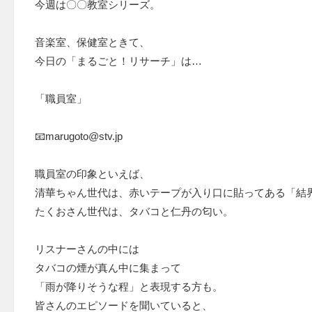
今週は〇〇教室シリーズ。
音楽室、保健室ときて、
今日の「まるごと！リサーチ」は…
「職員室」
📧marugoto@stv.jp
職員室の印象といえば、
清華ちゃん世代は、赤いテープが入り口に貼ってある「結
たくおさん世代は、タバコと仁丹の匂い。
リスナーさんの中には
タバコの煙が真ん中に集まって
「雨が降りそうな程」と表現する方も。
皆さんのエピソードを聞いていると、