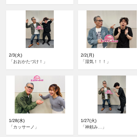
2/3(火)
2/2(月)
「おおかたづけ！」
「湿気！！！」
1/28(水)
1/27(火)
「カッサーノ」
「神頼み…」