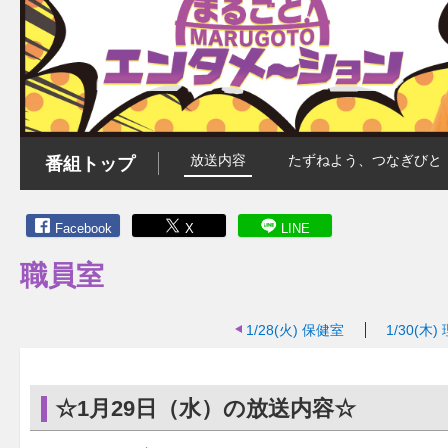
放送内容
たずねよう、つなぎびと
番組トップ
Facebook
X
LINE
職員室
1/28(火)
保健室
1/30(木)
☆1月29日（水）の放送内容☆