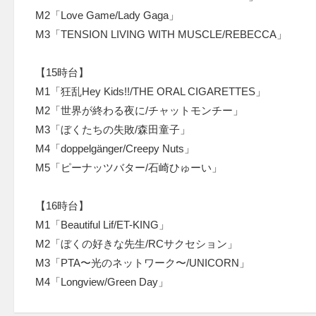
M2「Love Game/Lady Gaga」
M3「TENSION LIVING WITH MUSCLE/REBECCA」
【15時台】
M1「狂乱Hey Kids!!/THE ORAL CIGARETTES」
M2「世界が終わる夜に/チャットモンチー」
M3「ぼくたちの失敗/森田童子」
M4「doppelgänger/Creepy Nuts」
M5「ピーナッツバター/石崎ひゅーい」
【16時台】
M1「Beautiful Lif/ET-KING」
M2「ぼくの好きな先生/RCサクセション」
M3「PTA〜光のネットワーク〜/UNICORN」
M4「Longview/Green Day」