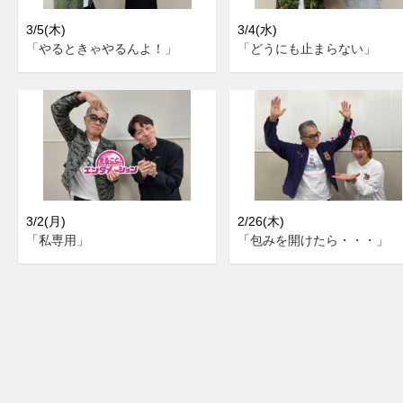
3/5(木)
3/4(水)
「やるときゃやるんよ！」
「どうにも止まらない」
3/2(月)
2/26(木)
「私専用」
「包みを開けたら・・・」