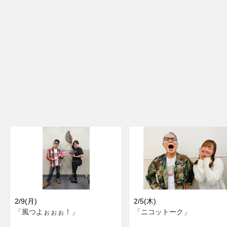
2/9(月)
2/5(木)
「風つよぉぉぉ！」
「ニコットーク」