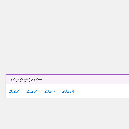
12/25(木)
12/24(水)
「まるごとエンタメ～ション２
「今年の幸せ」
０２５」
12/22(月)
12/18(木)
「瞬間最高視聴率」
「冒険譚」