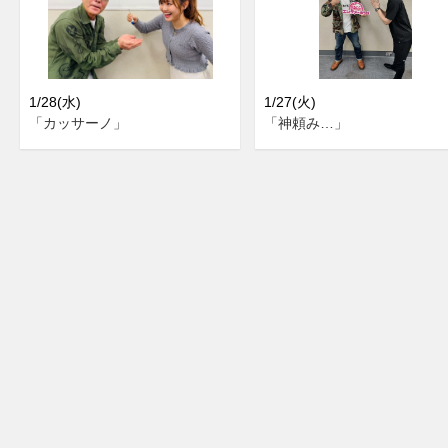
1/28(水)
1/27(火)
「カッサーノ」
「神頼み…」