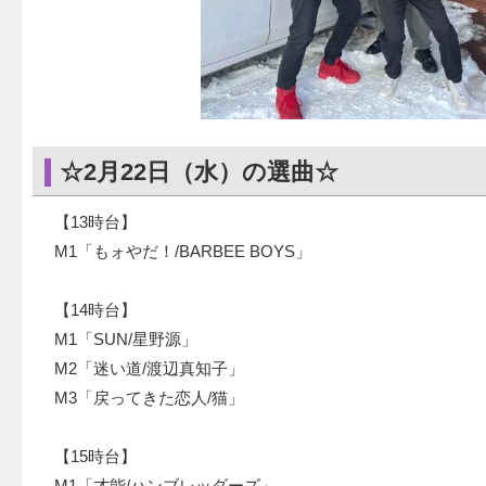
☆2月22日（水）の選曲☆
【13時台】
M1「もォやだ！/BARBEE BOYS」
【14時台】
M1「SUN/星野源」
M2「迷い道/渡辺真知子」
M3「戻ってきた恋人/猫」
【15時台】
M1「才能/ハンブレッダーズ」