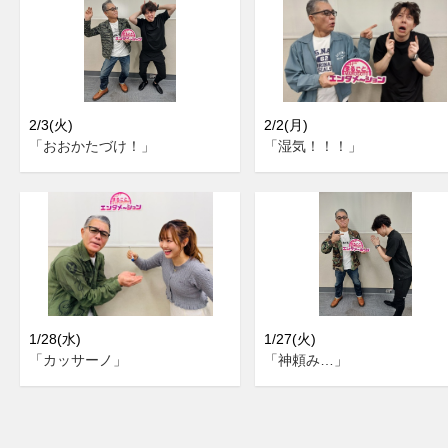
2/3(火)
2/2(月)
「おおかたづけ！」
「湿気！！！」
1/28(水)
1/27(火)
「カッサーノ」
「神頼み…」