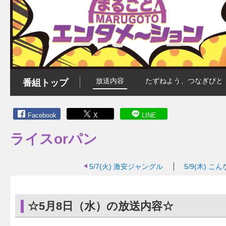
放送内容
たずねよう、つなぎびと
番組トップ
Facebook
X
LINE
ライスorパン
5/7(火)
激安ジャングル
5/9(木)
こん
☆5月8日（水）の放送内容☆