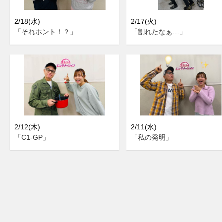
2/18(水)
2/17(火)
「それホント！？」
「割れたなぁ…」
2/12(木)
2/11(水)
「C1-GP」
「私の発明」