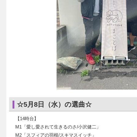
☆5月8日（水）の選曲☆
【14時台】
M1「愛し愛されて生きるのさ/小沢健二」
M2「スフィアの羽根/スキマスイッチ」