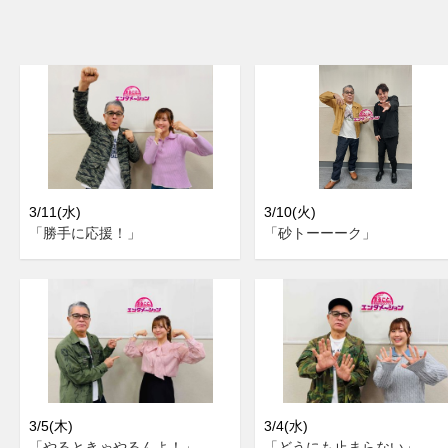
3/11(水)
3/10(火)
「勝手に応援！」
「砂トーーーク」
3/5(木)
3/4(水)
「やるときゃやるんよ！」
「どうにも止まらない」