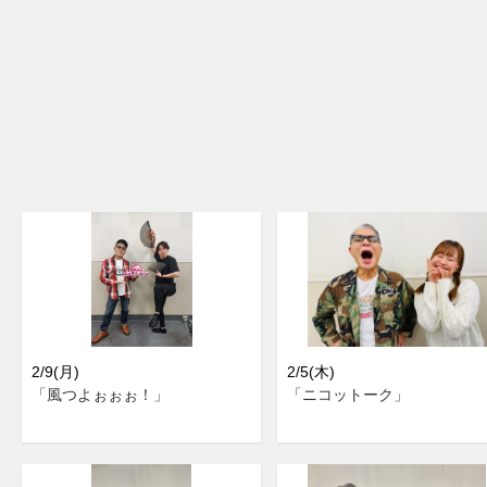
2/9(月)
2/5(木)
「風つよぉぉぉ！」
「ニコットーク」