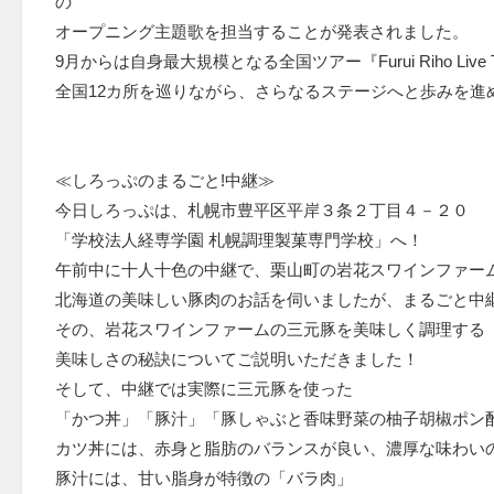
の
オープニング主題歌を担当することが発表されました。
9月からは自身最大規模となる全国ツアー『Furui Riho Live Tour 2
全国12カ所を巡りながら、さらなるステージへと歩みを進
≪しろっぷのまるごと!中継≫
今日しろっぷは、札幌市豊平区平岸３条２丁目４－２０
「学校法人経専学園 札幌調理製菓専門学校」へ！
午前中に十人十色の中継で、栗山町の岩花スワインファー
北海道の美味しい豚肉のお話を伺いましたが、まるごと中
その、岩花スワインファームの三元豚を美味しく調理する
美味しさの秘訣についてご説明いただきました！
そして、中継では実際に三元豚を使った
「かつ丼」「豚汁」「豚しゃぶと香味野菜の柚子胡椒ポン
カツ丼には、赤身と脂肪のバランスが良い、濃厚な味わい
豚汁には、甘い脂身が特徴の「バラ肉」