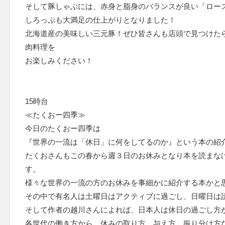
そして豚しゃぶには、赤身と脂身のバランスが良い「ロー
しろっぷも大満足の仕上がりとなりました！
北海道産の美味しい三元豚！ぜひ皆さんも店頭で見つけた
肉料理を
お楽しみください！
15時台
≪たくおー四季≫
今日のたくおー四季は
『世界の一流は「休日」に何をしてるのか』という本の紹
たくおさんもこの春から週３日のお休みとなり本を読まな
す。
様々な世界の一流の方のお休みを事細かに紹介する本かと
その中で有名人は土曜日はアクティブに過ごし、日曜日は
そして作者の越川さんによれば、日本人は休日の過ごし方
各世代の働き方から、休みの取り方、与え方、振り分け方