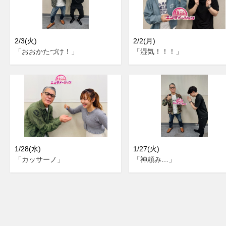
2/3(火)
2/2(月)
「おおかたづけ！」
「湿気！！！」
1/28(水)
1/27(火)
「カッサーノ」
「神頼み…」