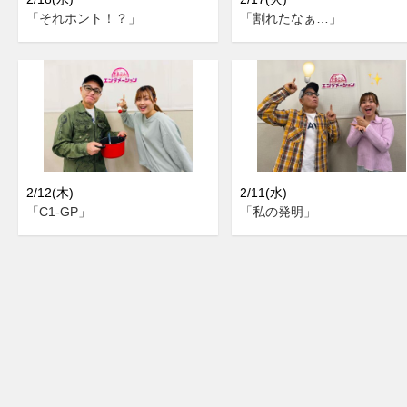
「それホント！？」
「割れたなぁ…」
2/12(木)
2/11(水)
「C1-GP」
「私の発明」