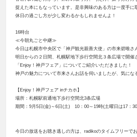
捉えた本にもなっています。是非興味のある方は一度手に
休日の過ごし方が少し変わるかもしれませんよ！
16時台
≪今朝丸ごと中継≫
今日は札幌市中央区で「神戸観光親善大使」の市来碧唯さ
明日からの２日間、札幌駅地下歩行空間北３条広場で開催
「Enjoy！神戸フェア」についてご紹介いただきました！
神戸の魅力について市来さんお話を伺いましたが、気にな
【Enjoy！神戸フェア inチカホ】
場所：札幌駅前通地下歩行空間北3条広場
期間：9月5日(金)～6日(土) 10：00～19時(土曜日は17：3
今日の放送をお聴き逃しの方は、radikoのタイムフリーで