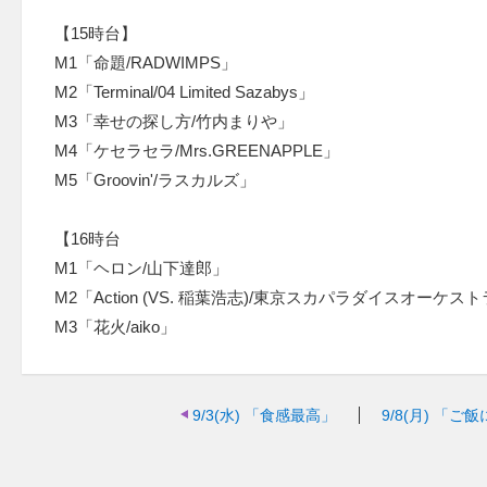
【15時台】
M1「命題/RADWIMPS」
M2「Terminal/04 Limited Sazabys」
M3「幸せの探し方/竹内まりや」
M4「ケセラセラ/Mrs.GREENAPPLE」
M5「Groovin'/ラスカルズ」
【16時台
M1「ヘロン/山下達郎」
M2「Action (VS. 稲葉浩志)/東京スカパラダイスオーケス
M3「花火/aiko」
9/3(水)
「食感最高」
9/8(月)
「ご飯