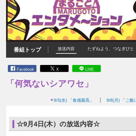
放送内容
たずねよう、つなぎびと
番組トップ
Facebook
X
LINE
「何気ないシアワセ」
9/3(水)
「食感最高」
9/8(月)
「ご飯
☆9月4日(木）の放送内容☆