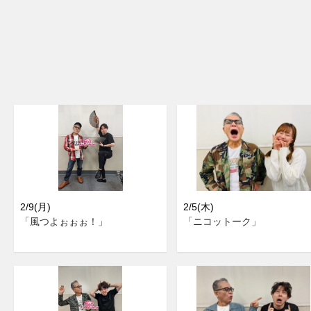
2/9(月)
2/5(木)
「風つよぉぉぉ！」
「ニコットーク」