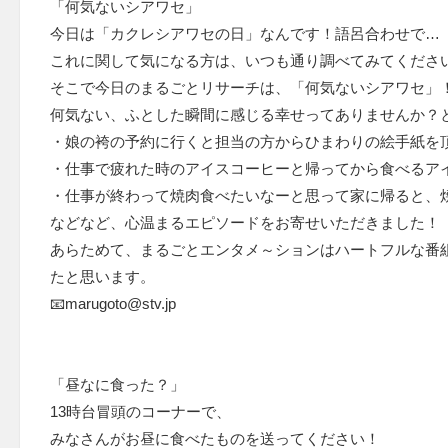
「何気ないシアワセ」
今日は「カクレシアワセの日」なんです！語呂合わせで…【カク
これに関して気になる方は、いつも通り調べてみてくださ
そこで今日のまるごとリサーチは、「何気ないシアワセ」
何気ない、ふとした瞬間に感じる幸せってありませんか？
・娘の袴の予約に行くと担当の方からひまわりの絵手紙を
・仕事で疲れた時のアイスコーヒーと帰ってから食べるア
・仕事が終わって焼肉食べたいなーと思って家に帰ると、
などなど、心温まるエピソードをお寄せいただきました！
あらためて、まるごとエンタメ～ションはハートフルな番
たと思います。
📧marugoto@stv.jp
「昼なに食った？」
13時台冒頭のコーナーで、
みなさんがお昼に食べたものを送ってください！