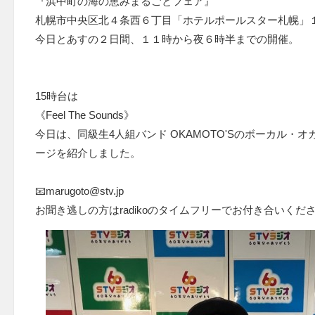
『浜中町の海の恵みまるごとフェア』
札幌市中央区北４条西６丁目「ホテルポールスター札幌」
今日とあすの２日間、１１時から夜６時半までの開催。
15時台は
《Feel The Sounds》
今日は、同級生4人組バンド OKAMOTO'Sのボーカル・
ージを紹介しました。
📧marugoto@stv.jp
お聞き逃しの方はradikoのタイムフリーでお付き合いくだ