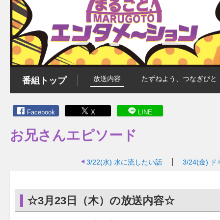
放送内容
たずねよう、つなぎびと
番組トップ
Facebook
X
LINE
お兄さんエピソード
3/22(水)
水に流したい話
3/24(金)
ド
☆3月23日（木）の放送内容☆