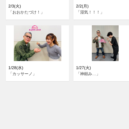
2/3(火)
2/2(月)
「おおかたづけ！」
「湿気！！！」
1/28(水)
1/27(火)
「カッサーノ」
「神頼み…」