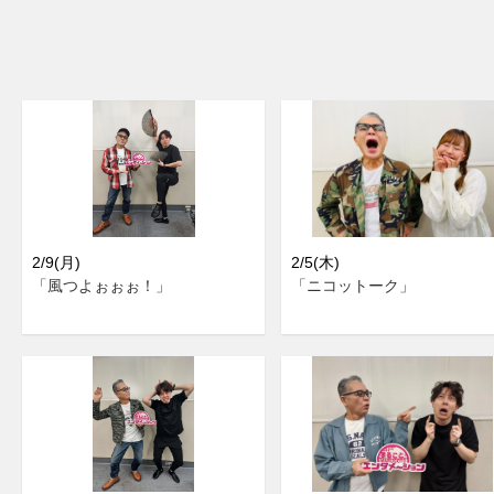
2/9(月)
2/5(木)
「風つよぉぉぉ！」
「ニコットーク」