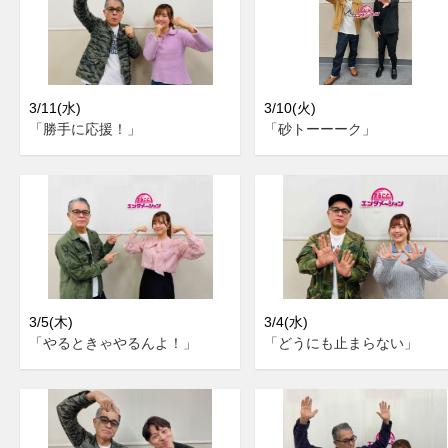
3/11(水)
3/10(火)
「勝手に応援！」
「砂トーーーク」
3/5(木)
3/4(水)
「やるときゃやるんよ！」
「どうにも止まらない」