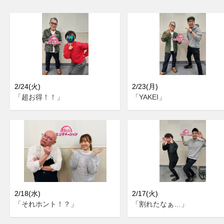
2/24(火)
2/23(月)
「超お得！！」
「YAKEI」
2/18(水)
2/17(火)
「それホント！？」
「割れたなぁ…」