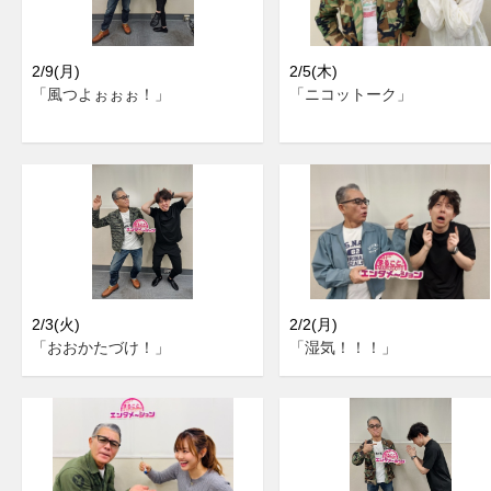
2/9(月)
2/5(木)
「風つよぉぉぉ！」
「ニコットーク」
2/3(火)
2/2(月)
「おおかたづけ！」
「湿気！！！」