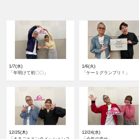
1/7(水)
1/6(火)
「年明けて初〇〇」
「ケー１グランプリ！」
12/25(木)
12/24(水)
「まるごとエンタメ～ション２
「今年の幸せ」