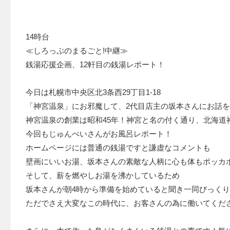
14時台
≪しろっぷのまるごと!中継≫
銭湯応援企画、12軒目の銭湯レポート！
今日は札幌市中央区北3条西29丁目1-18
「神宮温泉」にお邪魔して、2代目店主の坂本さんにお話
神宮温泉の創業は昭和45年！神宮と名の付く通り、北海道
今回もじゅんぺいさんがお風呂レポート！
ホームページには普通の銭湯ですと謙虚なコメントも
壁画にいいお湯、坂本さんの素敵な人柄に心も体もポッカ
そして、薪を燃やしお湯を沸かしているため
坂本さんが朝4時から準備を始めていると聞き一同びっく
ただでさえ大変なこの時代に、お客さんの為に働いてくだ