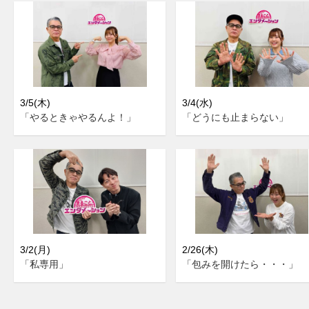
3/5(木)
3/4(水)
「やるときゃやるんよ！」
「どうにも止まらない」
3/2(月)
2/26(木)
「私専用」
「包みを開けたら・・・」