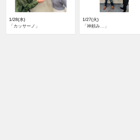
1/28(水)
1/27(火)
「カッサーノ」
「神頼み…」