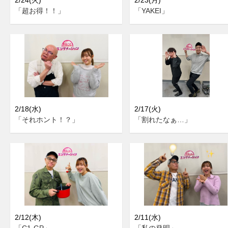
「超お得！！」
「YAKEI」
2/18(水)
2/17(火)
「それホント！？」
「割れたなぁ…」
2/12(木)
2/11(水)