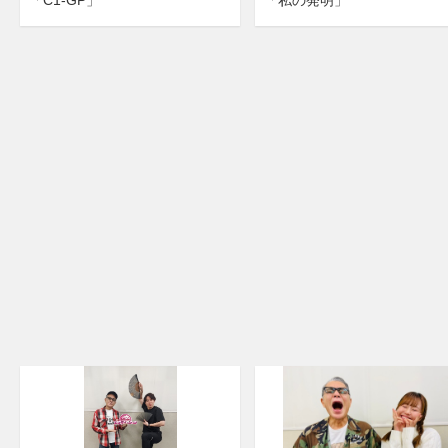
「C1-GP」
「私の発明」