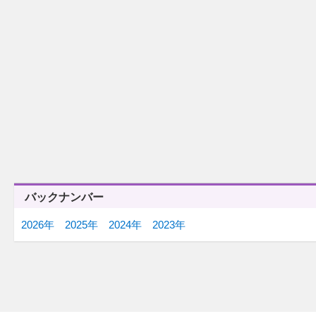
12/16(火)
12/15(月)
「カビトーーーーク！」
「私の遺産」
12/10(水)
12/9(火)
「〇道」
「カ～モンベイビ～アメリカ
ッ！」