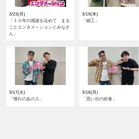
3/23(月)
3/19(木)
「１０年の感謝を込めて まる
「細工」
ごとエンタメ～ションとみなさ
ん」
3/17(火)
3/16(月)
「憧れのあの人」
「思い出の給食」