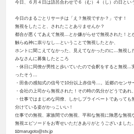
今日、６月４日は語呂合わせで６（む）４（し）の日とい
今日のまるごとリサーチは「え？無視ですか？」です！
無視をしたこと、されたことありませんか？
都合が悪くてあえて無視…とか嫌がらせで無視された！と
触らぬ神に祟りなし…ということで無視したとか、
ホントに聞こえてなかった、見えてなかったのに…無視し
みなさんに募集したところ
・休日に同僚が男性と歩いていたので会釈をすると無視…
ったそう…
・田舎の感知式の信号で10分以上赤信号…。近郷のセンサ
・会社の上司から無視された！その時の気分がどうであれ
・仕事ではまじめな同僚、しかしプライベートであっても
分けている姿がかっこいい！
仕事での無視、家族間での無視、平和な無視に険悪な無視
無視エピソードをお寄せいただきありがとうございました
📧marugoto@stv.jp