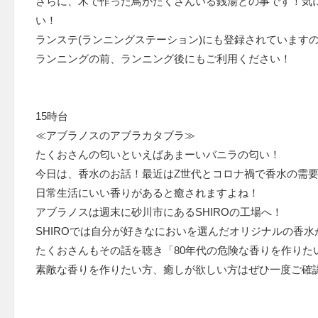
さらに、木で作った鳥がたくさんいる銭湯との事です！気
い！
ランステ(ランニングステーション)にも登録されています
ランニングの前、ランニング後にもご利用ください！
15時台
≪アブラノスのアブラカタブラ≫
たくおさんの匂いといえばあまーいバニラの匂い！
今日は、香水のお話！最近はZ世代とコロナ禍で香水の需
日常生活にいい香りがあると癒されますよね！
アブラノスは週末に砂川市にあるSHIROの工場へ！
SHIROでは自分が好きなにおいを選んだオリジナルの香
たくおさんもその話を聴き「80年代の危険な香りを作りた
素敵な香りを作りたい方、癒しが欲しい方はぜひ一度ご確