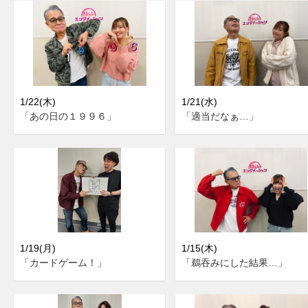
1/22(木)
1/21(水)
「あの日の１９９６」
「適当だなぁ…」
1/19(月)
1/15(木)
「カードゲーム！」
「鵜吞みにした結果…」