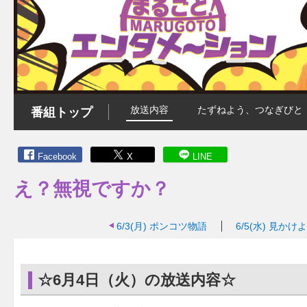
放送内容
たずねよう、つなぎびと
番組トップ
Facebook
X
LINE
え？無視ですか？
6/3(月)
ポンコツ物語
6/5(水)
見かけよ
☆6月4日（火）の放送内容☆