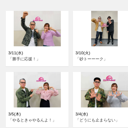
3/11(水)
3/10(火)
「勝手に応援！」
「砂トーーーク」
3/5(木)
3/4(水)
「やるときゃやるんよ！」
「どうにも止まらない」