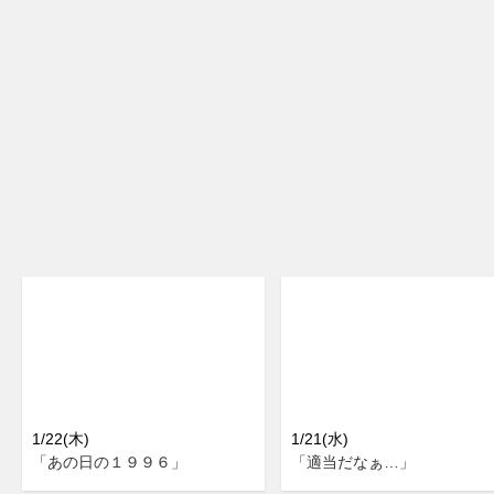
1/22(木)
1/21(水)
「あの日の１９９６」
「適当だなぁ…」