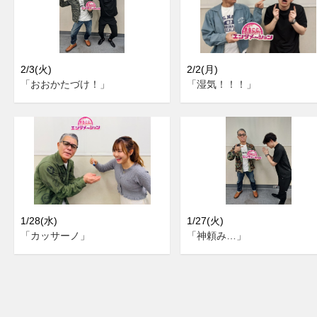
2/3(火)
2/2(月)
「おおかたづけ！」
「湿気！！！」
1/28(水)
1/27(火)
「カッサーノ」
「神頼み…」