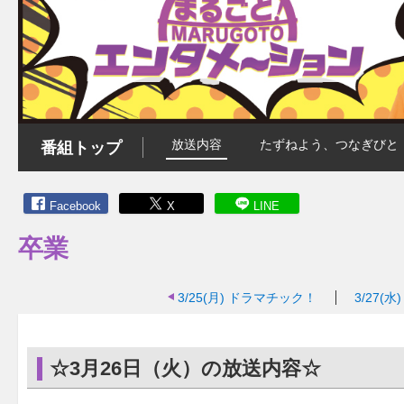
放送内容
たずねよう、つなぎびと
番組トップ
Facebook
X
LINE
卒業
3/25(月)
ドラマチック！
3/27(水)
☆3月26日（火）の放送内容☆