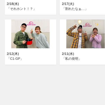
2/18(水)
2/17(火)
「それホント！？」
「割れたなぁ…」
2/12(木)
2/11(水)
「C1-GP」
「私の発明」