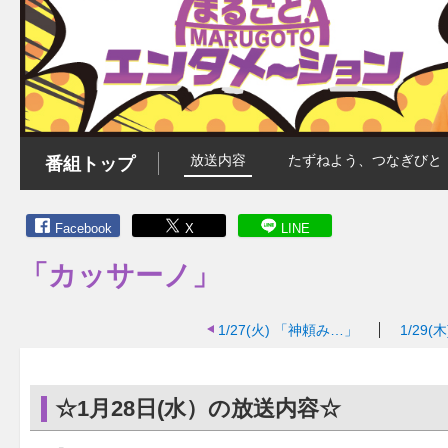
放送内容
たずねよう、つなぎびと
番組トップ
Facebook
X
LINE
「カッサーノ」
1/27(火)
「神頼み…」
1/29(木
☆1月28日(水）の放送内容☆