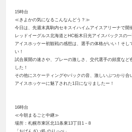
15時台
≪きよかの気になるこんなんどう？≫
今日は、先週末真駒内セキスイハイムアイスアリーナで開
レッドイーグルス北海道とHC栃木日光アイスバックスの
アイスホッケー初観戦の感想は、選手の体格がいい！そし
い！
試合展開の速さや、プレーの激しさ、交代選手の頻度など
した！
その他にスケーティングやパックの音、激しいぶつかり合
アイスホッケーに魅了された1日になりましたー！
16時台
≪今朝まるごと中継≫
場所：札幌市東区北11条東13丁目1－8
「おばんざい処 のりっぺ」