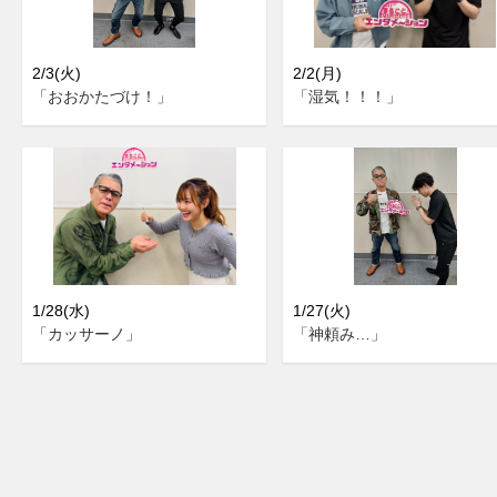
2/3(火)
2/2(月)
「おおかたづけ！」
「湿気！！！」
1/28(水)
1/27(火)
「カッサーノ」
「神頼み…」