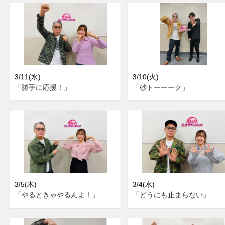
3/11(水)
3/10(火)
「勝手に応援！」
「砂トーーーク」
3/5(木)
3/4(水)
「やるときゃやるんよ！」
「どうにも止まらない」