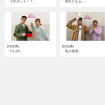
「それホント！？」
「割れたなぁ…」
2/12(木)
2/11(水)
「C1-GP」
「私の発明」