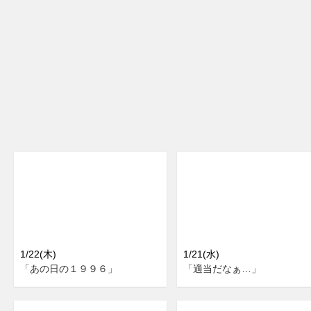
1/22(木)
1/21(水)
「あの日の１９９６」
「適当だなぁ…」