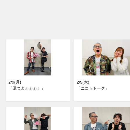
2/9(月)
2/5(木)
「風つよぉぉぉ！」
「ニコットーク」