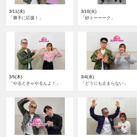
3/11(水)
3/10(火)
「勝手に応援！」
「砂トーーーク」
3/5(木)
3/4(水)
「やるときゃやるんよ！」
「どうにも止まらない」