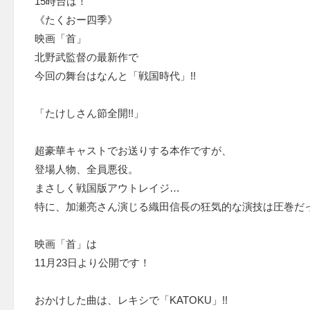
15時台は！
《たくおー四季》
映画「首」
北野武監督の最新作で
今回の舞台はなんと「戦国時代」!!
「たけしさん節全開!!」
超豪華キャストでお送りする本作ですが、
登場人物、全員悪役。
まさしく戦国版アウトレイジ…
特に、加瀬亮さん演じる織田信長の狂気的な演技は圧巻だ
映画「首」は
11月23日より公開です！
おかけした曲は、レキシで「KATOKU」!!