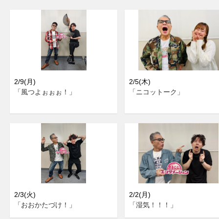
2/9(月)
2/5(木)
「風つよぉぉぉ！」
「ニコットーク」
2/3(火)
2/2(月)
「おおかたづけ！」
「湿気！！！」