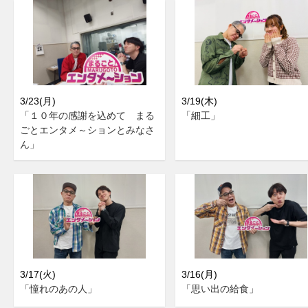
3/23(月)
3/19(木)
「１０年の感謝を込めて まる
「細工」
ごとエンタメ～ションとみなさ
ん」
3/17(火)
3/16(月)
「憧れのあの人」
「思い出の給食」