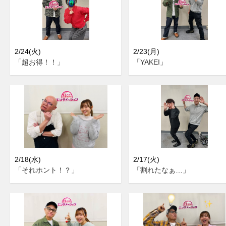
2/24(火)
2/23(月)
「超お得！！」
「YAKEI」
2/18(水)
2/17(火)
「それホント！？」
「割れたなぁ…」