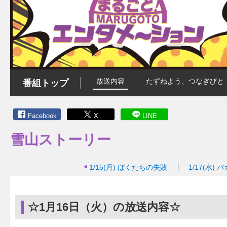
放送内容
たずねよう、つなぎびと
番組トップ
Facebook
X
LINE
雪山ストーリー
1/15(月)
ぼくたちの失敗
1/17(水)
バ
☆1月16日（火）の放送内容☆