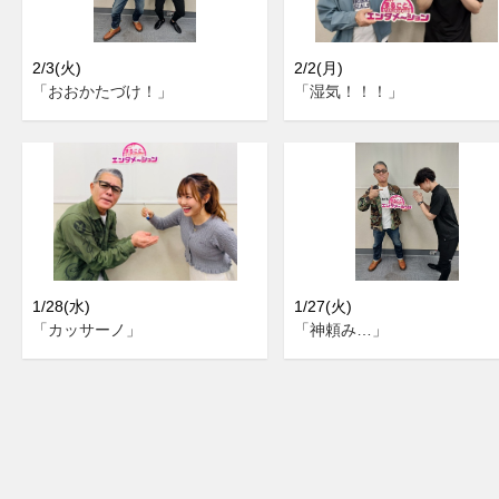
2/3(火)
2/2(月)
「おおかたづけ！」
「湿気！！！」
1/28(水)
1/27(火)
「カッサーノ」
「神頼み…」