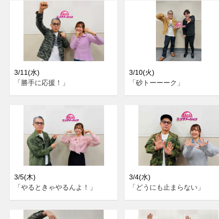
3/11(水)
3/10(火)
「勝手に応援！」
「砂トーーーク」
3/5(木)
3/4(水)
「やるときゃやるんよ！」
「どうにも止まらない」