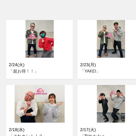
2/24(火)
2/23(月)
「超お得！！」
「YAKEI」
2/18(水)
2/17(火)
「それホント！？」
「割れたなぁ…」