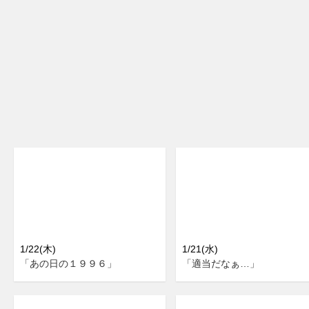
1/22(木)
1/21(水)
「あの日の１９９６」
「適当だなぁ…」