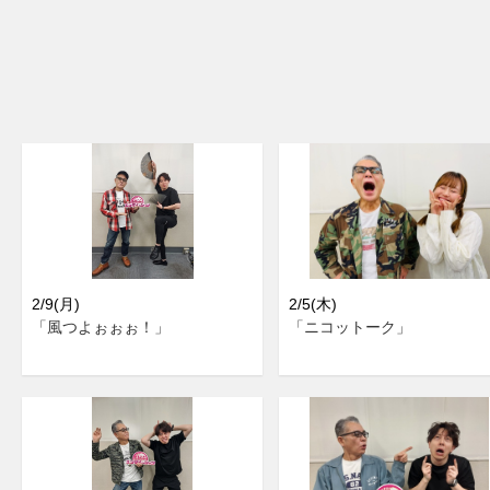
2/9(月)
2/5(木)
「風つよぉぉぉ！」
「ニコットーク」