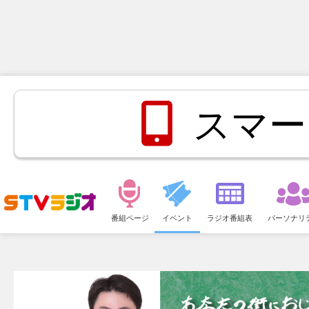
スマー
メ
ニ
番組ページ
イベント
ラジオ番組表
パーソナリ
ュ
ー