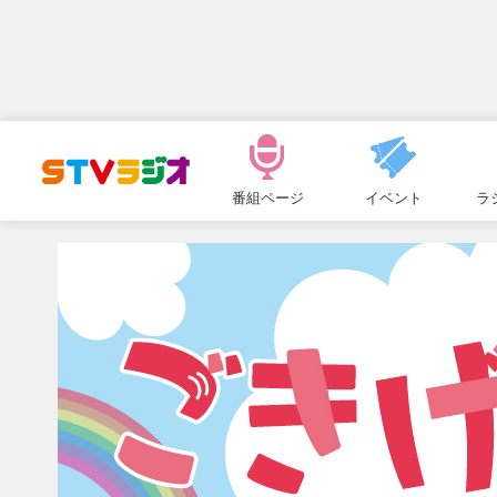
メ
ニ
番組ページ
イベント
ラ
ュ
ー