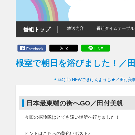
放送内容
番組タイムテーブル
番組トップ
Facebook
X
LINE
根室で朝日を浴びました！／
4/4(土)
NEWごきげんようじ★／田付美
日本最東端の街へGO／田付美帆
今回の探険隊はとても遠い場所へ行きました！
ヒントはこちらの黄色いポスト♪