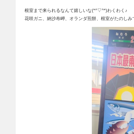
根室まで来られるなんて嬉しいな(*^▽^*)わくわく♪
花咲ガニ、納沙布岬、オランダ煎餅、根室がたのしみ