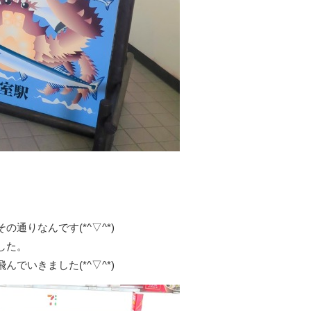
通りなんです(*^▽^*)
した。
でいきました(*^▽^*)