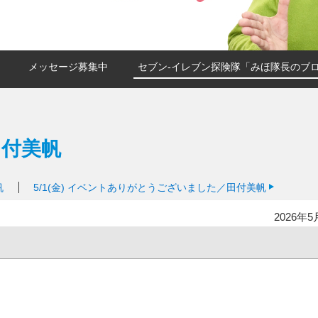
メッセージ募集中
セブン-イレブン探険隊「みほ隊長のブ
田付美帆
帆
5/1(金)
イベントありがとうございました／田付美帆
2026年5