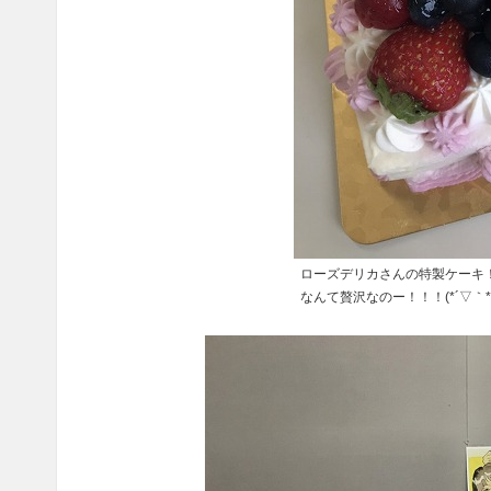
ローズデリカさんの特製ケーキ
なんて贅沢なのー！！！(*´▽｀*