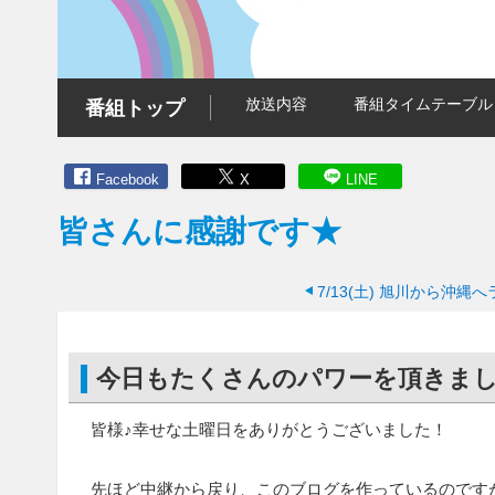
放送内容
番組タイムテーブル
番組トップ
Facebook
X
LINE
皆さんに感謝です★
7/13(土)
旭川から沖縄へ
今日もたくさんのパワーを頂きました(
皆様♪幸せな土曜日をありがとうございました！
先ほど中継から戻り、このブログを作っているのです