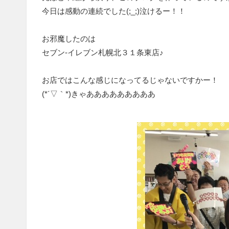
今日は感動の連続でした(;_;)泣けるー！！
お邪魔したのは
セブン-イレブン札幌北３１条東店♪
お店ではこんな感じになってるじゃないですかー！
(*´▽｀*)きゃあああああああああ