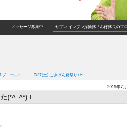
メッセージ募集中
セブン-イレブン探険隊「みほ隊長のブ
ラブコール！
7/27(土)
ごきげん夏祭り♪
2019年7月
*^_^*)！
が、