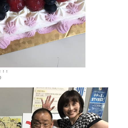
！！！
)