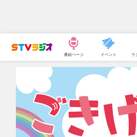
メ
ニ
番組ページ
イベント
ラ
ュ
ー