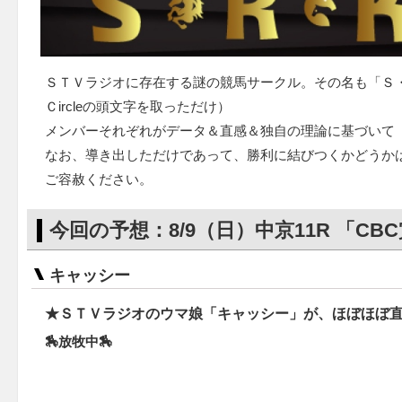
ＳＴＶラジオに存在する謎の競馬サークル。その名も「Ｓ・Ｒ・Ｋ
Ｃircleの頭文字を取っただけ）
メンバーそれぞれがデータ＆直感＆独自の理論に基づいて
なお、導き出しただけであって、勝利に結びつくかどうか
ご容赦ください。
今回の予想：8/9（日）中京11R 「CB
キャッシー
★ＳＴＶラジオのウマ娘「キャッシー」が、ほぼほぼ
🏇放牧中🏇