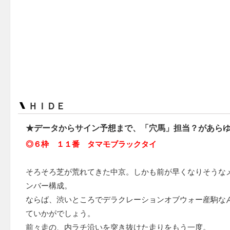
ＨＩＤＥ
★データからサイン予想まで、「穴馬」担当？があら
◎６枠 １１番 タマモブラックタイ
そろそろ芝が荒れてきた中京。しかも前が早くなりそうな
ンバー構成。
ならば、渋いところでデラクレーションオブウォー産駒な
ていかがでしょう。
前々走の、内ラチ沿いを突き抜けた走りをもう一度。