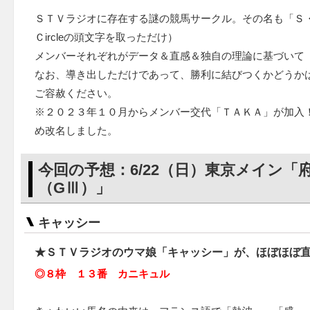
ＳＴＶラジオに存在する謎の競馬サークル。その名も「Ｓ・Ｒ・Ｋ
Ｃircleの頭文字を取っただけ）
メンバーそれぞれがデータ＆直感＆独自の理論に基づいて
なお、導き出しただけであって、勝利に結びつくかどうか
ご容赦ください。
※２０２３年１０月からメンバー交代「ＴＡＫＡ」が加入
め改名しました。​
今回の予想：6/22（日）東京メイン「
（GⅢ）」
キャッシー
★ＳＴＶラジオのウマ娘「キャッシー」が、ほぼほぼ
◎８枠 １３番 カニキュル