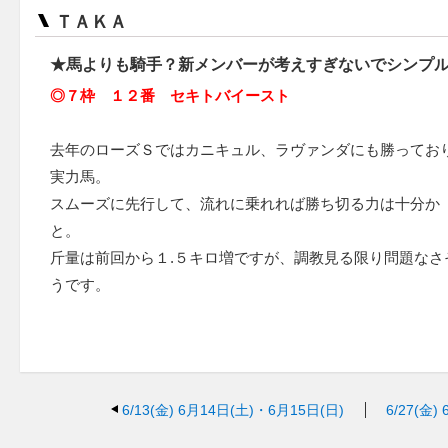
ＴＡＫＡ
★馬よりも騎手？新メンバーが考えすぎないでシンプ
◎７枠 １２番 セキトバイースト
去年のローズＳではカニキュル、ラヴァンダにも勝ってお
実力馬。
スムーズに先行して、流れに乗れれば勝ち切る力は十分か
と。
斤量は前回から１.５キロ増ですが、調教見る限り問題なさ
うです。
6/13(金)
6月14日(土)・6月15日(日)
6/27(金)