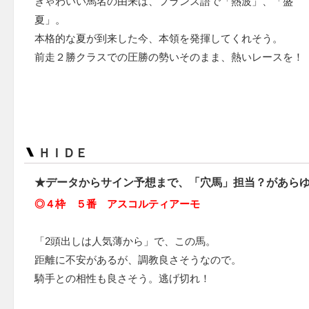
きゃわいい馬名の由来は、フランス語で「熱波」、「盛
夏」。
本格的な夏が到来した今、本領を発揮してくれそう。
前走２勝クラスでの圧勝の勢いそのまま、熱いレースを！
ＨＩＤＥ
★データからサイン予想まで、「穴馬」担当？があら
◎４枠 ５番 アスコルティアーモ
「2頭出しは人気薄から」で、この馬。
距離に不安があるが、調教良さそうなので。
騎手との相性も良さそう。逃げ切れ！