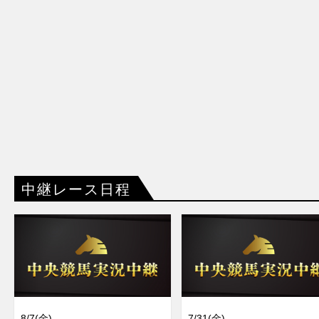
中継レース日程
8/7(金)
7/31(金)