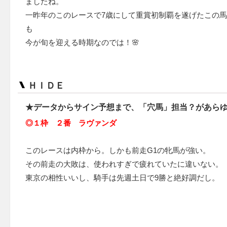
ましたね。
一昨年のこのレースで7歳にして重賞初制覇を遂げたこの馬
も
今が旬を迎える時期なのでは！🌸
ＨＩＤＥ
★データからサイン予想まで、「穴馬」担当？があら
◎１枠 ２番 ラヴァンダ
このレースは内枠から。しかも前走G1の牝馬が強い。
その前走の大敗は、使われすぎで疲れていたに違いない。
東京の相性いいし、騎手は先週土日で9勝と絶好調だし。