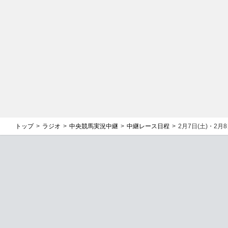
トップ
ラジオ
中央競馬実況中継
中継レース日程
2月7日(土)・2月8