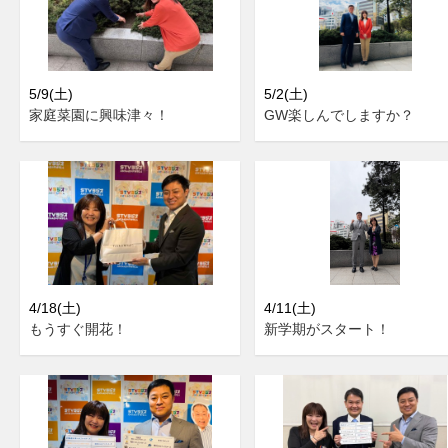
5/9(土)
5/2(土)
家庭菜園に興味津々！
GW楽しんでしますか？
4/18(土)
4/11(土)
もうすぐ開花！
新学期がスタート！