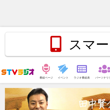
スマー
メ
ニ
番組ページ
イベント
ラジオ番組表
パーソナリ
ュ
ー