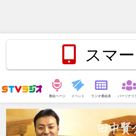
スマー
メ
ニ
番組ページ
イベント
ラジオ番組表
パーソナリ
ュ
ー