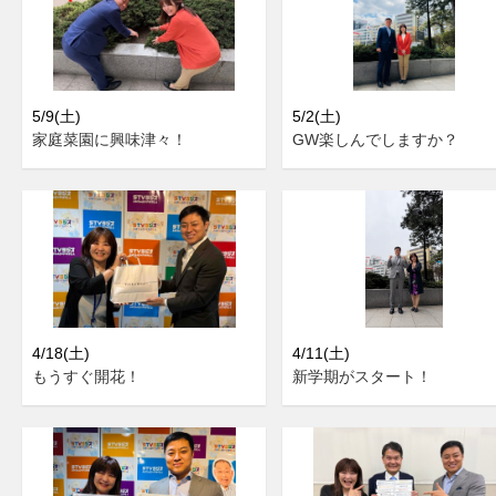
5/9(土)
5/2(土)
家庭菜園に興味津々！
GW楽しんでしますか？
4/18(土)
4/11(土)
もうすぐ開花！
新学期がスタート！