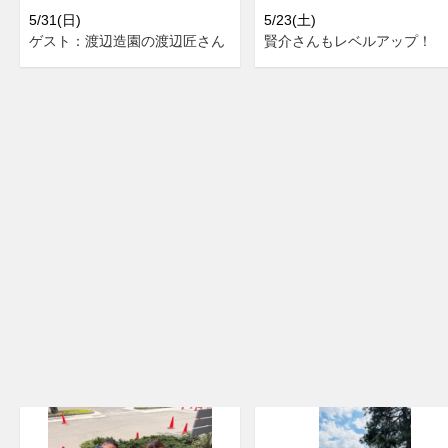
5/31(日)
5/23(土)
ゲスト：渡辺造園の渡辺匠さん
賢介さんもレベルアップ！