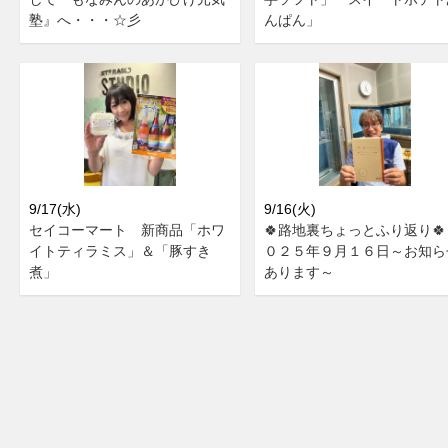
塾』へ・・・☆彡
んぱん」
9/17(水)
9/16(火)
セイコーマート 新商品「ホワ
🍀路地裏ちょっとふり返り🍀
イトティラミス」＆「豚すき
０２５年９月１６日～お知ら
煮」
あります～