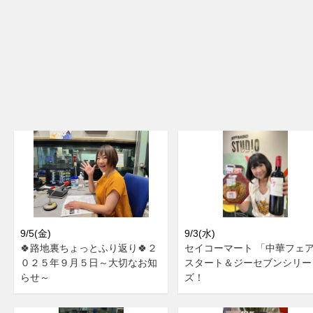
9/5(金)
9/3(水)
🍀路地裏ちょっとふり返り🍀２
セイコーマート 「中華フェ
０２５年９月５日～大切なお知
スタート＆ジーセブンシリー
らせ～
ズ！