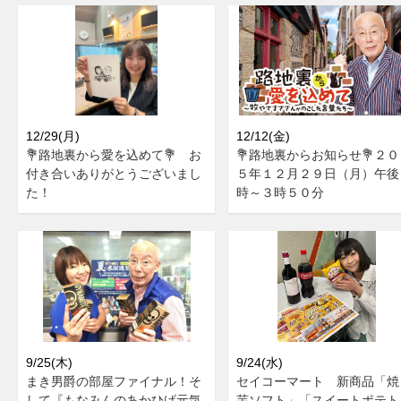
12/29(月)
12/12(金)
💐路地裏から愛を込めて💐 お
💐路地裏からお知らせ💐２０
付き合いありがとうございまし
５年１２月２９日（月）午後
た！
時～３時５０分
9/25(木)
9/24(水)
まき男爵の部屋ファイナル！そ
セイコーマート 新商品「焼
して『もなみんのあかひげ元気
芋ソフト」「スイートポテト