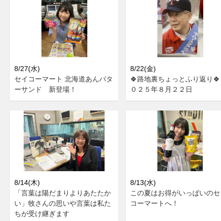
8/27(水)
8/22(金)
セイコーマート 北海道あんバタ
🍀路地裏ちょっとふり返り🍀
ーサンド 新登場！
０２５年８月２２日
8/14(木)
8/13(水)
「言葉は陽だまりよりあたたか
この夏はお得がいっぱいのセ
い」牧さんの思いや言葉は私た
コーマートへ！
ちが受け継ぎます