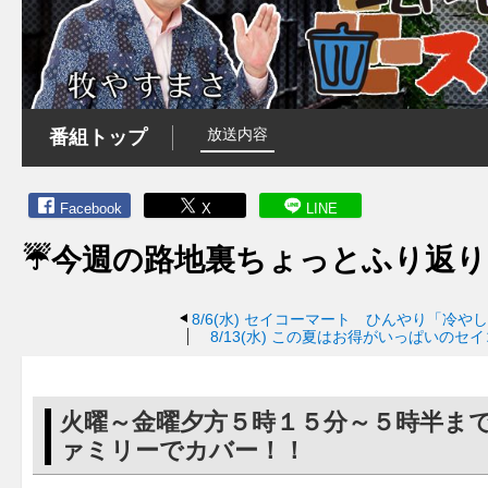
放送内容
番組トップ
Facebook
X
LINE
☔今週の路地裏ちょっとふり返り
8/6(水)
セイコーマート ひんやり「冷やし
8/13(水)
この夏はお得がいっぱいのセイ
火曜～金曜夕方５時１５分～５時半ま
ァミリーでカバー！！