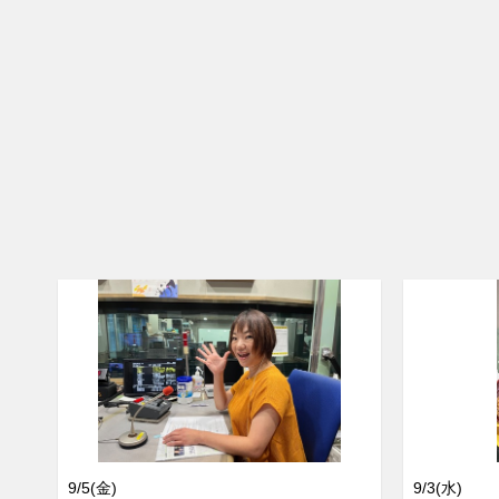
9/5(金)
9/3(水)