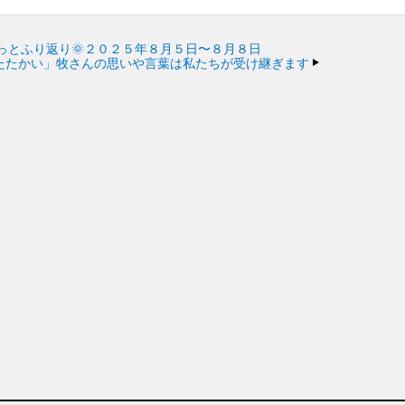
っとふり返り🌞２０２５年８月５日〜８月８日
たたかい」牧さんの思いや言葉は私たちが受け継ぎます