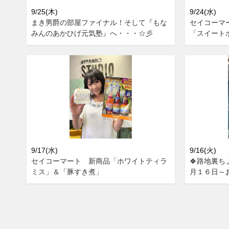
9/25(木)
9/24(水)
まき男爵の部屋ファイナル！そして『もな
セイコーマ
みんのあかひげ元気塾』へ・・・☆彡
「スイート
9/17(水)
9/16(火)
セイコーマート 新商品「ホワイトティラ
🍀路地裏ち
ミス」＆「豚すき煮」
月１６日～