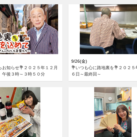
9/26(金)
らお知らせ💐２０２５年１２月
💐いつも心に路地裏を💐２０２
）午後３時～３時５０分
６日～最終回～