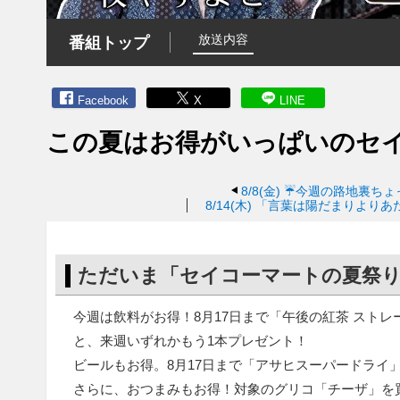
放送内容
番組トップ
Facebook
X
LINE
この夏はお得がいっぱいのセ
8/8(金)
☔今週の路地裏ちょ
8/14(木)
「言葉は陽だまりよりあ
ただいま「セイコーマートの夏祭り
今週は飲料がお得！8月17日まで「午後の紅茶 スト
と、来週いずれかもう1本プレゼント！
ビールもお得。8月17日まで「アサヒスーパードライ」
さらに、おつまみもお得！対象のグリコ「チーザ」を