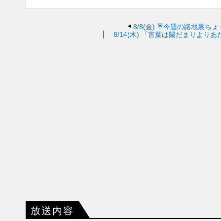
8/8(金)
☔今週の路地裏ちょ
8/14(木)
「言葉は陽だまりよりあ
放送内容