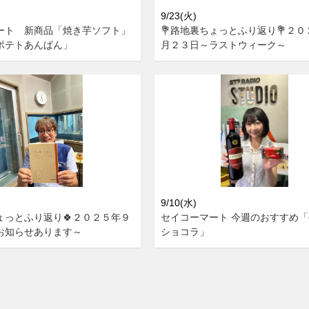
9/23(火)
ート 新商品「焼き芋ソフト」
💐路地裏ちょっとふり返り💐２
ポテトあんぱん」
月２３日～ラストウィーク～
9/10(水)
ょっとふり返り🍀２０２５年９
セイコーマート 今週のおすすめ
お知らせあります～
ショコラ」