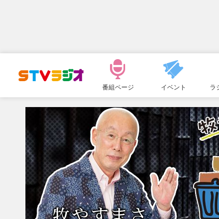
メ
ニ
番組ページ
イベント
ラ
ュ
ー