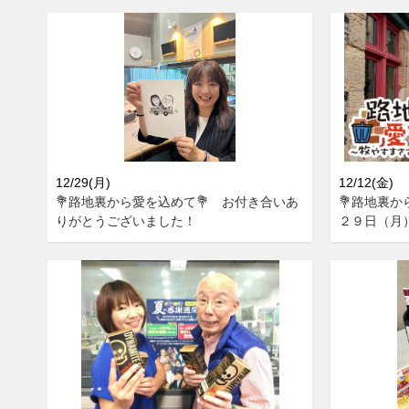
12/29(月)
12/12(金)
💐路地裏から愛を込めて💐 お付き合いあ
💐路地裏か
りがとうございました！
２９日（月