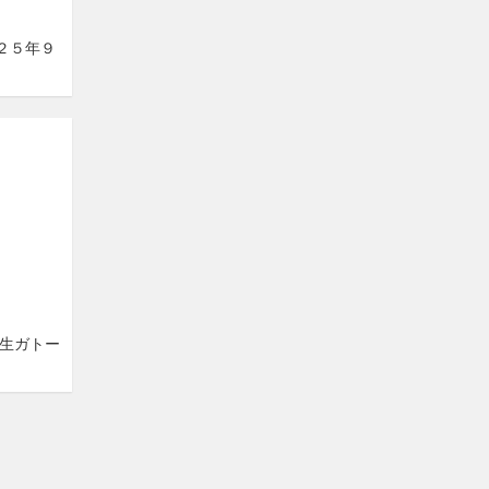
０２５年９
「生ガトー