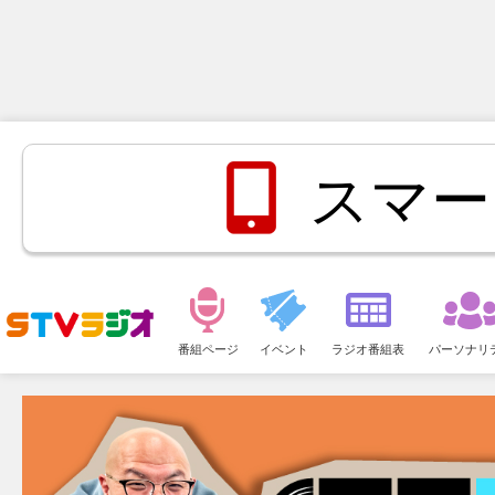
スマー
メ
ニ
番組ページ
イベント
ラジオ番組表
パーソナリ
ュ
ー