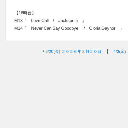
【16時台】
M13「 Love Call / Jackson 5 」
M14「 Never Can Say Goodbye / Gloria Gaynor 」
3/20(金)
２０２６年３月２０日
4/3(金)