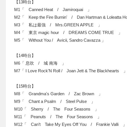
【13時台】
M1「 Canned Heat / Jamiroquai 」
M2「 Keep the Fire Burnin' / Dan Hartman & Loleatt
M3「 私は最強 / Mrs.GREEN APPLE 」
M4「 東京 magic hour / DREAMS COME TRUE 」
M5「 Without You / Avicii, Sandro Cavazza 」
【14時台】
M6「 息吹 / 城 南海 」
M7「 I Love Rock'N Roll / Joan Jett & The Blackhearts 
【15時台】
M8「 Grandma's Garden / Zac Brown 」
M9「 Chant a Psalm / Steel Pulse 」
M10「 Sherry / The Four Seasons 」
M11「 Peanuts / The Four Seasons 」
M12「 Can’t Take My Eyes Off You / Frankie Valli 」