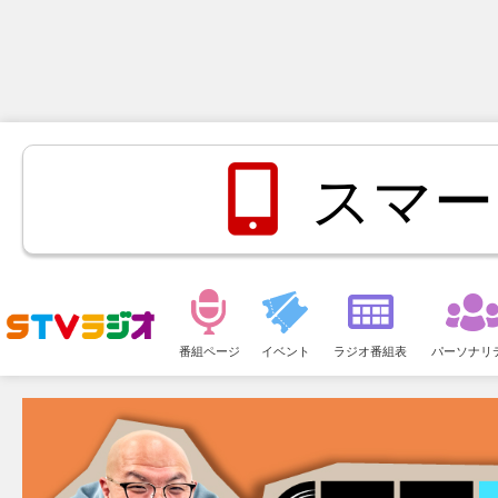
スマー
メ
ニ
番組ページ
イベント
ラジオ番組表
パーソナリ
ュ
ー