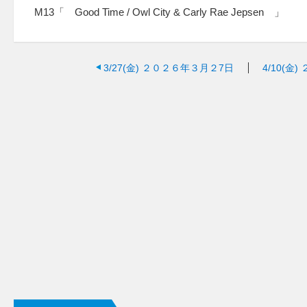
M13「 Good Time / Owl City & Carly Rae Jepsen 」
3/27(金)
２０２６年３月２7日
4/10(金)