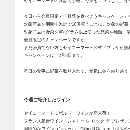
セイコーマートの商品で手軽に野菜をプラスして、冬
今日から会員限定で「野菜を食べようキャンペーン」
対象商品を期間中累計で10個買うごとに、対象の野
対象商品は野菜を40gグラム以上使った惣菜や麺類、
会員限定のキャンペーンですが、
まだ会員でない方もセイコーマート公式アプリから無
キャンペーンは、2月8日まで。
毎日の食事に野菜を取り入れて、元気に冬を乗り越え
今週ご紹介したワイン
セイコーマートにボルドーワインが新入荷！
フランス産赤ワイン「シャトー レ ロック デ プレザン
国際的なワインコンクール「Gilbert&Gaillard（ジ