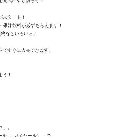
を元気に乗り切ろう！
がスタート！
菜・果汁飲料が必ずもらえます！
漬物などいろいろ！
料ですぐに入会できます。
よう！
ス」。
ルベール エ ガイヤール）」で