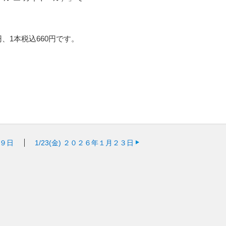
。
円、1本税込660円です。
９日
1/23(金)
２０２６年１月２３日