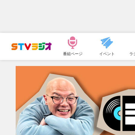
メ
ニ
番組ページ
イベント
ラ
ュ
ー