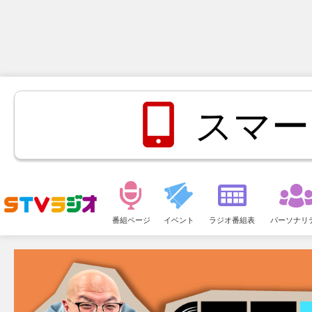
スマー
メ
ニ
番組ページ
イベント
ラジオ番組表
パーソナリ
ュ
ー