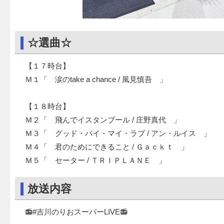
☆選曲☆
【１７時台】
Ｍ１「 涙のtake a chance / 風見慎吾 」
【１８時台】
Ｍ２「 飛んでイスタンブール / 庄野真代 」
Ｍ３「 グッド・バイ・マイ・ラブ / アン・ルイス 」
Ｍ４「 君のためにできること / Ｇａｃｋｔ 」
Ｍ５「 セーター / ＴＲＩＰＬＡＮＥ 」
放送内容
📻#吉川のりおスーパーLIVE📻