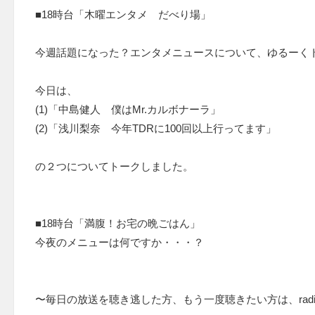
■18時台「木曜エンタメ だべり場」
今週話題になった？エンタメニュースについて、ゆるーく
今日は、
(1)「中島健人 僕はMr.カルボナーラ」
(2)「浅川梨奈 今年TDRに100回以上行ってます」
の２つについてトークしました。
■18時台「満腹！お宅の晩ごはん」
今夜のメニューは何ですか・・・？
〜毎日の放送を聴き逃した方、もう一度聴きたい方は、radi