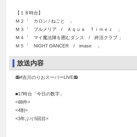
【１８時台】
Ｍ２「 カロン / ねごと 」
Ｍ３「 プルメリア / Ａｑｕａ Ｔｉｍｅｚ 」
Ｍ４「 マイ魔法陣を囲むダンス / 終活クラブ 」
Ｍ５「 NIGHT DANCER / imase 」
放送内容
📻#吉川のりおスーパーLIVE📻
■17時台「今日の数字」
<88件>
<4割>
<3年ぶり5回目>