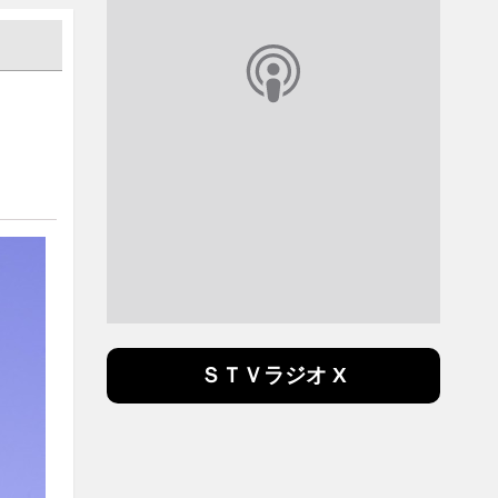
ＳＴＶラジオ X