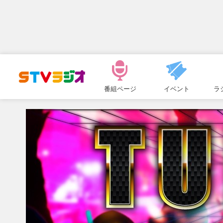
メ
ニ
番組ページ
イベント
ラ
ュ
ー