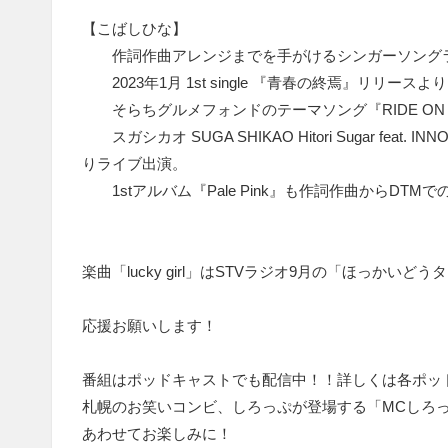
【こばしひな】
作詞作曲アレンジまでを手がけるシンガーソング
2023年1月 1st single 『青春の終焉』リリー
そらちグルメフォンドのテーマソング『RIDE ON BIK
スガシカオ SUGA SHIKAO Hitori Sugar f
りライブ出演。
1stアルバム『Pale Pink』も作詞作曲からDTMでの
楽曲「lucky girl」はSTVラジオ9月の「ほっかい
応援お願いします！
番組はポッドキャストでも配信中！！詳しくは各ポッド
札幌のお笑いコンビ、しろっぷが登場する「MCしろ
あわせてお楽しみに！