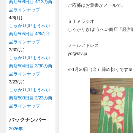
商店506日目 4/13の商
ご応募はお葉書かメールで。
品ラインナップ
4/6(月)
ＳＴＶラジオ
しゃかりき!ようへい
しゃかりき!ようへい商店「経営
商店505日目 4/6の商
品ラインナップ
メールアドレス
3/30(月)
yo@stv.jp
しゃかりき!ようへい
商店504日目 3/30の商
※1月30日（金）締め切りです※
品ラインナップ
3/23(月)
しゃかりき!ようへい
商店503日目 3/23の商
品ラインナップ
バックナンバー
2026年