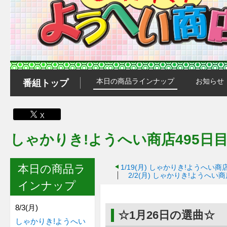
本日の商品ラインナップ
お知らせ
番組トップ
X
しゃかりき!ようへい商店495日目
本日の商品ラ
1/19(月)
しゃかりき!ようへい商店
2/2(月)
しゃかりき!ようへい商店
インナップ
8/3(月)
☆1月26日の選曲☆
しゃかりき!ようへい