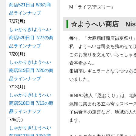
商店521日目 8/3の商
M「ライフ/デズリー」
品ラインナップ
7/27(月)
☆ようへい商店 Nis
しゃかりき!ようへい
商店520日目 7/27の商
毎年、「大麻扇町商店街夏祭り
品ラインナップ
私、ようへいは司会を務めせて
7/20(月)
このお祭りを支えていらっしゃる
しゃかりき!ようへい
岩本希さん。
商店519日目 7/20の商
番組準レギュラーとなりつつあ
品ラインナップ
いました。
7/13(月)
しゃかりき!ようへい
※NPO法人「恩おくり」は、地
商店518日目 7/13の商
気軽に集まれる立ち寄りスペー
品ラインナップ
子供食堂の運営など、地域の人
7/6(月)
ます。
しゃかりき!ようへい
商店517日目 7/6の商