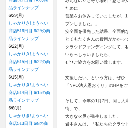
みんなの立ち寄り場所「恩ちゃ
品ラインナップ
ために
6/29(月)
営業をお休みしていましたが、1
しゃかりき!ようへい
プンしました。。
商店516日目 6/29の商
安全面を優先した結果、全面的
品ラインナップ
とてもたくさんの費用がかかっ
6/22(月)
クラウドファンディングにて、
しゃかりき!ようへい
いらっしゃいましたら、
商店515日目 6/22の商
ぜひご協力をお願い致します。（目
品ラインナップ
6/15(月)
支援したい、という方は、ぜひ
しゃかりき!ようへい
「NPO法人恩おくり」のHPを
商店514日目 6/15の商
品ラインナップ
そして、今年の1月7日、同じ大
6/8(月)
街」で、
しゃかりき!ようへい
大きな火災が発生しました。
商店513日目 6/8の商
岩本さんは、「私たちのクラウ