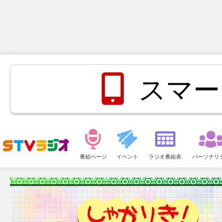
スマー
メ
ニ
番組ページ
イベント
ラジオ番組表
パーソナリ
ュ
ー