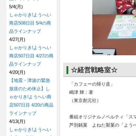
5/4(月)
しゃかりき!ようへい
商店508日目 5/4の商
品ラインナップ
4/27(月)
しゃかりき!ようへい
商店507日目 4/27の商
品ラインナップ
☆経営戦略室☆
4/20(月)
【地震・津波の緊急
「カフェーの帰り道」
放送のため休止】し
嶋津 輝：著
ゃかりき!ようへい商
（東京創元社）
店507日目 4/20の商品
ラインナップ
番組オリジナルノベルティ「スマ
4/13(月)
芦別銘菓 よねた製菓の「よう
しゃかりき!ようへい