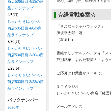
※2月13日（金）締め切りです※
商店506日目 4/13の商
品ラインナップ
☆経営戦略室☆
4/6(月)
しゃかりき!ようへい
「さよならジャバウォック」
商店505日目 4/6の商
伊坂幸太郎：著
品ラインナップ
（双葉社）
3/30(月)
しゃかりき!ようへい
番組オリジナルノベルティ「スマ
商店504日目 3/30の商
芦別銘菓 よねた製菓の「よう
品ラインナップ
3/23(月)
ご応募はお葉書かメールで。
しゃかりき!ようへい
商店503日目 3/23の商
ＳＴＶラジオ
品ラインナップ
しゃかりき!ようへい商店「経営
バックナンバー
メールアドレス
2026年