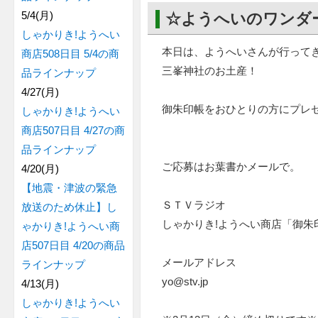
5/4(月)
☆ようへいのワンダ
しゃかりき!ようへい
本日は、ようへいさんが行って
商店508日目 5/4の商
三峯神社のお土産！
品ラインナップ
4/27(月)
御朱印帳をおひとりの方にプレ
しゃかりき!ようへい
商店507日目 4/27の商
品ラインナップ
ご応募はお葉書かメールで。
4/20(月)
【地震・津波の緊急
ＳＴＶラジオ
放送のため休止】し
しゃかりき!ようへい商店「御朱
ゃかりき!ようへい商
店507日目 4/20の商品
メールアドレス
ラインナップ
yo@stv.jp
4/13(月)
しゃかりき!ようへい