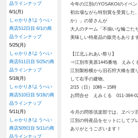
品ラインナップ
今年の江別のYOSAKOIのイ
6/1(月)
初出場ながら特別賞を受賞した
しゃかりき!ようへい
か）」の皆さんが
商店512日目 6/1の商
大人のチーム「不揃いな輪ごた
品ラインナップ
美味しい特産品の販売もありま
5/25(月)
しゃかりき!ようへい
【江北ふれあい祭り】
商店511日目 5/25の商
⇒江別市美原1445番地 えみく
品ラインナップ
江別製粉横から旧石狩大橋を渡
5/18(月)
して右手の建物。
しゃかりき!ようへい
2/15（日）10時～15時
商店510日目 5/18の商
お問合せ えみくる 011-384-02
品ラインナップ
5/11(月)
今月の問答倶楽部では、ヱベツ
しゃかりき!ようへい
江別の特産品をセットにしてプ
商店509日目 5/11の商
ありがとうございます！
品ラインナップ