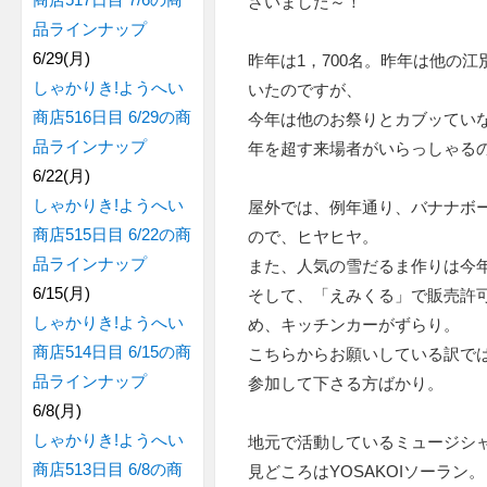
ざいました～！
品ラインナップ
6/29(月)
昨年は1，700名。昨年は他の
しゃかりき!ようへい
いたのですが、
商店516日目 6/29の商
今年は他のお祭りとカブッてい
品ラインナップ
年を超す来場者がいらっしゃる
6/22(月)
しゃかりき!ようへい
屋外では、例年通り、バナナボ
商店515日目 6/22の商
ので、ヒヤヒヤ。
品ラインナップ
また、人気の雪だるま作りは今
6/15(月)
そして、「えみくる」で販売許
しゃかりき!ようへい
め、キッチンカーがずらり。
商店514日目 6/15の商
こちらからお願いしている訳で
品ラインナップ
参加して下さる方ばかり。
6/8(月)
しゃかりき!ようへい
地元で活動しているミュージシ
商店513日目 6/8の商
見どころはYOSAKOIソーラン。