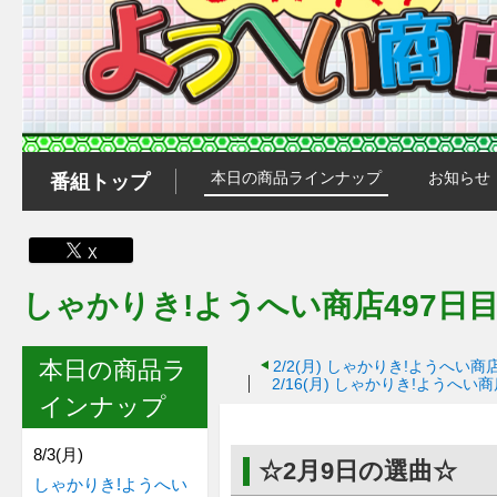
本日の商品ラインナップ
お知らせ
番組トップ
X
しゃかりき!ようへい商店497日目
本日の商品ラ
2/2(月)
しゃかりき!ようへい商店
2/16(月)
しゃかりき!ようへい商店
インナップ
8/3(月)
☆2月9日の選曲☆
しゃかりき!ようへい