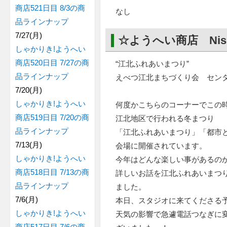
商店521日目 8/3の商
なし
品ラインナップ
7/27(月)
☆ようへい商店 Nis
しゃかりき!ようへい
商店520日目 7/27の商
“江北ふれあいまつり”
品ラインナップ
えべつ江北まちづくり会 セン
7/20(月)
しゃかりき!ようへい
何度かこちらのコーナーでこの
商店519日目 7/20の商
江北地区で行われる冬まつり
品ラインナップ
「江北ふれあいまつり」「都市
7/13(月)
会場に開催されています。
しゃかりき!ようへい
今年はどんな楽しい事があるの
商店518日目 7/13の商
詳しいお話を江北ふれあいまつ
品ラインナップ
ました。
7/6(月)
本日、スタジオに来てくださる
しゃかりき!ようへい
天気の影響で急遽電話つなぎに
商店517日目 7/6の商