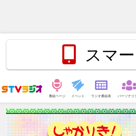
スマー
メ
ニ
番組ページ
イベント
ラジオ番組表
パーソナリ
ュ
ー